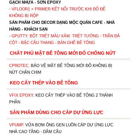
GẠCH NHỰA - SƠN EPOXY
- VFLOOR1
+ PRIMER KẾT NỐI TRƯỚC KHI ĐỔ ĐỂ
KHÔNG BỊ RỘP
SẢN PHẨM CHO DECOR DẠNG MỘC QUÁN CAFE - NHÀ
HÀNG - KHÁCH SẠN
- GPUTTY. BỘT TRÉT MÀU XÁM. TRÉT TƯỜNG - TRẦN ĐÀ
CỘT - BẬC CẦU THANG - BÀN GHẾ BÊ TÔNG
CHẤT PHỦ MẶT BÊ TÔNG MỚI ĐỔ CHỐNG NỨT
CPROTEC
.
BẢO VỆ MẶT BÊ TÔNG MỚI ĐỔ KHÔNG BỊ
NỨT CHÂN CHIM
KEO CẤY THÉP VÀO BÊ TÔNG
VFIX EPOXY
. KEO CẤY THÉP VÀO BÊ TÔNG 2 THÀNH
PHẦN
SẢN PHẨM DÙNG CHO CÁP DỰ ỨNG LỰC
VPUMP
. VỮA BƠM ỐNG GEN LUỒN CÁP DỰ ỨNG LỰC
NHÀ CAO TẦNG - DẦM CẦU