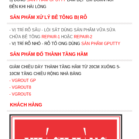
ĐẾN KHI HÀI LÒNG
SẢN PHẨM XỬ LÝ BÊ TÔNG BỊ RỖ
- VỊ TRÍ RỖ SÂU - LÒI SẮT DÙNG SẢN PHẨM VỮA SỬA
CHỮA BÊ TÔNG
REPAIR-1
HOẶC
REPAIR-2
- VỊ TRÍ RỖ NHỎ - RỖ TỔ ONG DÙNG
SẢN PHẨM GPUTTY
SẢN PHẨM ĐỔ THÀNH TẦNG HẦM
GIẢM CHIỀU DÀY THÀNH TẦNG HẦM TỪ 20CM XUỐNG 5-
10CM TĂNG CHIỀU RỘNG NHÀ BẰNG
- VGROUT G
P
- VGROUT8
- VGROUT6
KHÁCH HÀNG