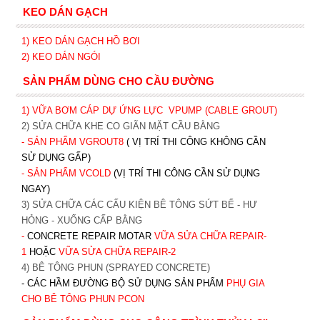
KEO DÁN GẠCH
1)
KEO DÁN GẠCH HỒ BƠI
2)
KEO DÁN NGÓI
SẢN PHẨM DÙNG CHO CẦU ĐƯỜNG
1) VỮA BƠM CÁP DỰ ỨNG LỰC
VPUMP (CABLE GROUT)
2) SỬA CHỮA KHE CO GIÃN MẶT CẦU BẰNG
- SẢN PHẨM VGROUT8
( VỊ TRÍ THI CÔNG KHÔNG CẦN
SỬ DỤNG GẤP)
- SẢN PHẨM VCOLD
(VỊ TRÍ THI CÔNG CẦN SỬ DỤNG
NGAY)
3) SỬA CHỮA CÁC CẤU KIỆN BÊ TÔNG SỨT BỂ - HƯ
HỎNG - XUỐNG CẤP BẰNG
-
CONCRETE REPAIR MOTAR
VỮA SỬA CHỮA REPAIR-
1
HOẶC
V
ỮA SỬA CHỮA REPAIR-2
4) BÊ TÔNG PHUN (SPRAYED CONCRETE)
- CÁC HẦM ĐƯỜNG BỘ SỬ DỤNG SẢN PHẨM
PHỤ GIA
CHO BÊ TÔNG PHUN PCON