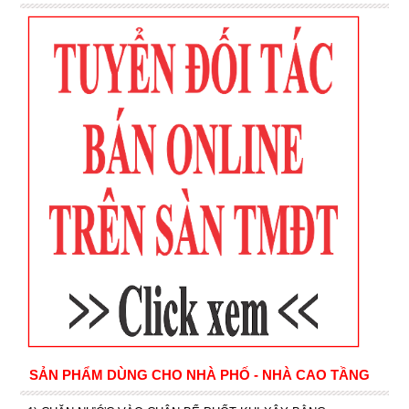
SẢN PHẨM DÙNG CHO NHÀ PHỐ - NHÀ CAO TẦNG