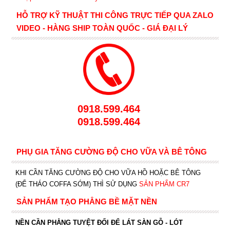
HỖ TRỢ KỸ THUẬT THI CÔNG TRỰC TIẾP QUA ZALO
VIDEO - HÀNG SHIP TOÀN QUỐC - GIÁ ĐẠI LÝ
0918.599.464
0918.599.464
PHỤ GIA TĂNG CƯỜNG ĐỘ CHO VỮA VÀ BÊ TÔNG
KHI CẦN TĂNG CƯỜNG ĐỘ CHO VỮA HỒ HOẶC BÊ TÔNG
(ĐỂ THÁO COFFA SỚM) THÌ SỬ DỤNG
SẢN PHẨM CR7
SẢN PHẨM TẠO PHẲNG BỀ MẶT NỀN
NỀN CẦN PHẲNG TUYỆT ĐỐI ĐỂ LÁT SÀN GỖ - LÓT