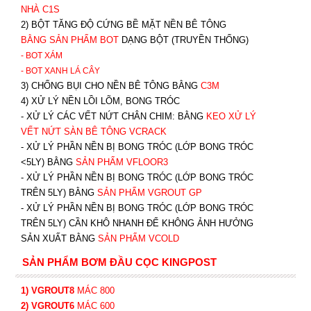
NHÀ C1S
2) BỘT TĂNG ĐỘ CỨNG BỀ MẶT NỀN BÊ TÔNG
BẰNG SẢN PHẨM BOT
DẠNG BỘT (TRUYỀN THỐNG)
- BOT XÁM
- BOT XANH
LÁ CÂY
3) CHỐNG BỤI CHO NỀN BÊ TÔNG BẰNG
C3M
4) XỬ LÝ NỀN LỒI LÕM, BONG TRÓC
- XỬ LÝ CÁC VẾT NỨT CHÂN CHIM: BẰNG
K
EO XỬ LÝ
VẾT NỨT SÀN BÊ TÔNG VCRACK
- XỬ LÝ PHẦN NỀN BỊ BONG TRÓC (LỚP BONG TRÓC
<5LY) BẰNG
SẢN PHẨM VFLOOR3
- XỬ LÝ PHẦN NỀN BỊ BONG TRÓC (LỚP BONG TRÓC
TRÊN 5LY) BẰNG
SẢN PHẨM VGROUT G
P
-
XỬ LÝ PHẦN NỀN BỊ BONG TRÓC (LỚP BONG TRÓC
TRÊN 5LY) CẦN KHÔ NHANH ĐỂ KHÔNG ẢNH HƯỞNG
SẢN XUẤT BẰNG
SẢN PHẨM VCOLD
SẢN PHẨM BƠM ĐẦU CỌC KINGPOST
1) VGROUT8
MÁC 800
2) VGROUT6
MÁC 600