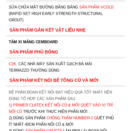
SỬA CHỮA MẶT ĐƯỜNG BĂNG BẰNG
SẢN PHẨM VCOLD
(RAPID SET HIGH EARLY STRENGTH STRUCTURAL
GROUT)
SẢN PHẨM GẮN KẾT VẬT LIỆU NHẸ
TẤM XI MĂNG CEMBOARD
SẢN PHẨM PHỦ BÓNG
C2K
.
CÁC NHÀ MÁY SẢN XUẤT GẠCH ĐÁ MÀI
TERRAZZO THƯỜNG DÙNG
SẢN PHẨM KẾT NỐI BÊ TÔNG CŨ VÀ MỚI
ĐỂ PHÂN ĐOẠN KẾT NỐI ĐẠT HIỆU QUẢ TỐT NHẤT NÊN
DÙNG TỔ HỢP CÁC SẢN PHẨM SAU
1)
PRIMER CLATEX KẾT NỐI CŨ & MỚI QUÉT VÀO VỊ TRÍ
NỐI CŨ
TRƯỚC KHI T
HỰC HIỆN PHẦN MỚI
2) DÙNG SẢN PHẨM
CHỐNG THẤM NUMBER-1
Q
UÉT PHŨ
ÍT NHẤT 40CM PHẦN NỐI CŨ & MỚI
3) DÙNG
SẢN PHẨM GPUTTY
LÀM ĐẸP LẠI ĐOẠN NỐI