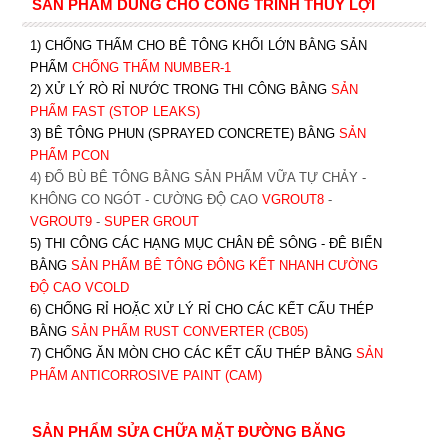
SẢN PHẨM DÙNG CHO CÔNG TRÌNH THỦY LỢI
1) CHỐNG THẤM CHO BÊ TÔNG KHỐI LỚN BẰNG SẢN
PHẨM
CHỐNG THẤM NUMBER-1
2) XỬ LÝ RÒ RỈ NƯỚC TRONG THI CÔNG BẰNG
SẢN
PHẨM FAST (STOP LEAKS)
3) BÊ TÔNG PHUN (SPRAYED CONCRETE) BẰNG
SẢN
PHẨM PCON
4) ĐỔ BÙ BÊ TÔNG BẰNG SẢN PHẨM VỮA TỰ CHẢY -
KHÔNG CO NGÓT - CƯỜNG ĐỘ CAO
VGROUT8
-
VGROUT9
-
SUPER GROUT
5) THI CÔNG CÁC HẠNG MỤC CHÂN ĐÊ SÔNG - ĐÊ BIỂN
BẰNG
SẢN PHẨM BÊ TÔNG ĐÔNG KẾT NHANH CƯỜNG
ĐỘ CAO VCOLD
6) CHỐNG RỈ HOẶC XỬ LÝ RỈ CHO CÁC KẾT CẤU THÉP
BẰNG
SẢN PHẨM RUST CONVERTER (CB05)
7) CHỐNG ĂN MÒN CHO CÁC KẾT CẤU THÉP BẰNG
SẢN
PHẨM ANTICORROSIVE PAINT (CAM)
SẢN PHẨM SỬA CHỮA MẶT ĐƯỜNG BĂNG