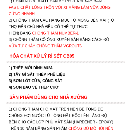
1) CHẶN NƯỚC VÀO CHÂN BỂ PHỐT KHI XÂY BẰNG
FAST. CHẤT LỎNG TRỘN VỚI XI MĂNG LÀM VỮA ĐÔNG
CỨNG NHANH
2)
CHỐNG THẤM CÁC HẠNG MỤC TỪ MÓNG ĐẾN MÁI (TỪ
THỢ ĐẾN CHỦ NHÀ ĐỀU CÓ THỂ TỰ THỰC
HIỆN) BẰNG
CHỐNG THẤM NUMBER-1
3)
CHỐNG THẤM CỔ ỐNG XUYÊN SÀN BẰNG CÁCH ĐỖ
VỮA TỰ CHẢY CHỐNG THẤM VGROUT6
HÓA CHẤT XỬ LÝ RỈ SÉT CB05
1) THÉP MỚI DÍNH MƯA
2) TẨY GỈ SẮT THÉP PHẾ LIỆU
3) SƠN LÓT CỬA, CỔNG SẮT
4) SƠN BẢO VỆ THÉP CHỜ
SẢN PHẨM DÙNG CHO NHÀ XƯỞNG
1) CHỐNG THẤM CHO MẶT TRÊN NỀN BÊ TÔNG ĐỂ
CHỐNG HƠI NƯỚC TỪ LÒNG ĐẤT BỐC LÊN TĂNG ĐỘ
BỀN CHO CÁC LỚP PHỦ MẶT SÀN (HARDENER - EPOXY)
TRÊN 10 NĂM BẰNG SẢN PHẨM
CHỐNG ĐỔ MỒ HÔI NỀN