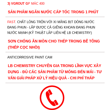
3) VGROUT G
P
MÁC 400
SẢN PHẨM NGĂN NƯỚC CẤP TỐC TRONG 1 PHÚT
FAST
. CHẤT LỎNG TRỘN VỚI XI MĂNG BỊT DÒNG NƯỚC
ĐANG PHUN - LẤP ĐƯỢC CẢ GIẾNG KHOAN ĐANG PHUN
NƯỚC MẠNH (KỸ THUẬT LẤP LIÊN HỆ LB CHEMISTRY)
SƠN CHỐNG ĂN MÒN CHO THÉP TRONG BÊ TÔNG
(THÉP CỌC NHỒI)
ANTICORROSIVE PAINT CAM
LB CHEMISTRY CHUYÊN GIA TRONG LĨNH VỰC XÂY
DỰNG - ĐỦ CÁC SẢN PHẨM TỪ MÓNG ĐẾN MÁI - TƯ
VẤN GIẢI PHÁP XỬ LÝ HIỆU QUẢ - CHI PHÍ THẤP