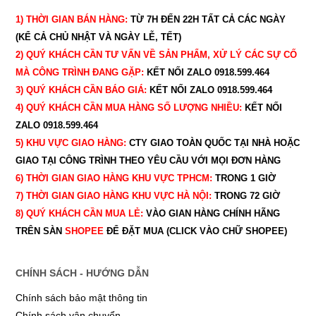
1) THỜI GIAN BÁN HÀNG:
TỪ 7H ĐẾN 22H
TẤT CẢ CÁC NGÀY
(KỂ CẢ CHỦ NHẬT VÀ NGÀY LỄ, TẾT)
2) QUÝ KHÁCH CẦN TƯ VẤN VỀ SẢN PHẨM, XỬ LÝ CÁC SỰ CỐ
MÀ CÔNG TRÌNH ĐANG GẶP:
KẾT NỐI ZALO 0918.599.464
3) QUÝ
KHÁCH CẦN BÁO GIÁ:
KẾT NỐI ZALO 0918.599.464
4) QUÝ
KHÁCH CẦN MUA HÀNG SỐ LƯỢNG NHIỀU:
KẾT NỐI
ZALO 0918.599.464
5) KHU VỰC GIAO HÀNG:
CTY GIAO
TOÀN QUỐC TẠI NHÀ HOẶC
GIAO TẠI CÔNG TRÌNH THEO YÊU CẦU
VỚI MỌI ĐƠN HÀNG
6) THỜI GIAN GIAO HÀNG KHU VỰC TPHCM:
TRONG 1 GIỜ
7) THỜI GIAN GIAO HÀNG KHU VỰC HÀ NỘI:
TRONG 72 GIỜ
8) QUÝ
KHÁCH CẦN MUA LẺ:
VÀO GIAN HÀNG CHÍNH HÃNG
TRÊN SÀN
SHOPEE
ĐỂ ĐẶT MUA (CLICK VÀO CHỮ SHOPEE)
CHÍNH SÁCH - HƯỚNG DẪN
Chính sách bảo mật thông tin
Chính sách vận chuyển