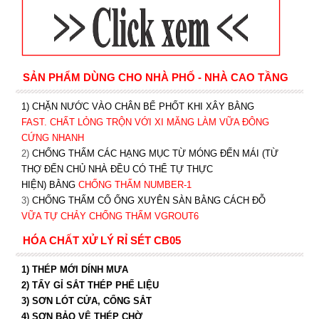
SẢN PHẨM DÙNG CHO NHÀ PHỐ - NHÀ CAO TẦNG
1) CHẶN NƯỚC VÀO CHÂN BỂ PHỐT KHI XÂY BẰNG
FAST. CHẤT LỎNG TRỘN VỚI XI MĂNG LÀM VỮA ĐÔNG
CỨNG NHANH
2)
CHỐNG THẤM CÁC HẠNG MỤC TỪ MÓNG ĐẾN MÁI (TỪ
THỢ ĐẾN CHỦ NHÀ ĐỀU CÓ THỂ TỰ THỰC
HIỆN) BẰNG
CHỐNG THẤM NUMBER-1
3)
CHỐNG THẤM CỔ ỐNG XUYÊN SÀN BẰNG CÁCH ĐỖ
VỮA TỰ CHẢY CHỐNG THẤM VGROUT6
HÓA CHẤT XỬ LÝ RỈ SÉT CB05
1) THÉP MỚI DÍNH MƯA
2) TẨY GỈ SẮT THÉP PHẾ LIỆU
3) SƠN LÓT CỬA, CỔNG SẮT
4) SƠN BẢO VỆ THÉP CHỜ