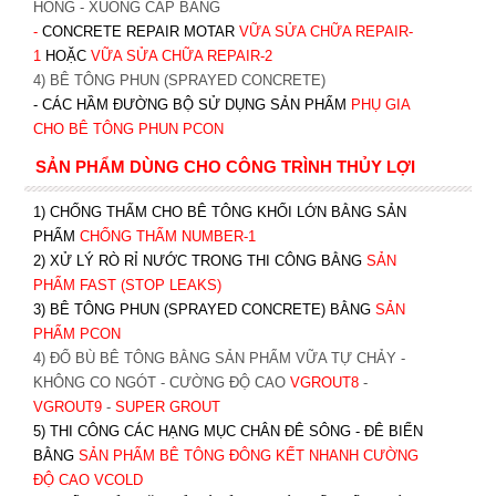
HỎNG - XUỐNG CẤP BẰNG
-
CONCRETE REPAIR MOTAR
VỮA SỬA CHỮA REPAIR-
1
HOẶC
V
ỮA SỬA CHỮA REPAIR-2
4) BÊ TÔNG PHUN (SPRAYED CONCRETE)
- CÁC HẦM ĐƯỜNG BỘ SỬ DỤNG SẢN PHẨM
PHỤ GIA
CHO BÊ TÔNG PHUN PCON
SẢN PHẨM DÙNG CHO CÔNG TRÌNH THỦY LỢI
1) CHỐNG THẤM CHO BÊ TÔNG KHỐI LỚN BẰNG SẢN
PHẨM
CHỐNG THẤM NUMBER-1
2) XỬ LÝ RÒ RỈ NƯỚC TRONG THI CÔNG BẰNG
SẢN
PHẨM FAST (STOP LEAKS)
3) BÊ TÔNG PHUN (SPRAYED CONCRETE) BẰNG
SẢN
PHẨM PCON
4) ĐỔ BÙ BÊ TÔNG BẰNG SẢN PHẨM VỮA TỰ CHẢY -
KHÔNG CO NGÓT - CƯỜNG ĐỘ CAO
VGROUT8
-
VGROUT9
-
SUPER GROUT
5) THI CÔNG CÁC HẠNG MỤC CHÂN ĐÊ SÔNG - ĐÊ BIỂN
BẰNG
SẢN PHẨM BÊ TÔNG ĐÔNG KẾT NHANH CƯỜNG
ĐỘ CAO VCOLD