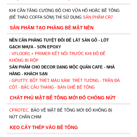
KHI CẦN TĂNG CƯỜNG ĐỘ CHO VỮA HỒ HOẶC BÊ TÔNG
(ĐỂ THÁO COFFA SỚM) THÌ SỬ DỤNG
SẢN PHẨM CR7
SẢN PHẨM TẠO PHẲNG BỀ MẶT NỀN
NỀN CẦN PHẲNG TUYỆT ĐỐI ĐỂ LÁT SÀN GỖ - LÓT
GẠCH NHỰA - SƠN EPOXY
- VFLOOR1
+ PRIMER KẾT NỐI TRƯỚC KHI ĐỔ ĐỂ
KHÔNG BỊ RỘP
SẢN PHẨM CHO DECOR DẠNG MỘC QUÁN CAFE - NHÀ
HÀNG - KHÁCH SẠN
- GPUTTY. BỘT TRÉT MÀU XÁM. TRÉT TƯỜNG - TRẦN ĐÀ
CỘT - BẬC CẦU THANG - BÀN GHẾ BÊ TÔNG
CHẤT PHỦ MẶT BÊ TÔNG MỚI ĐỔ CHỐNG NỨT
CPROTEC
.
BẢO VỆ MẶT BÊ TÔNG MỚI ĐỔ KHÔNG BỊ
NỨT CHÂN CHIM
KEO CẤY THÉP VÀO BÊ TÔNG