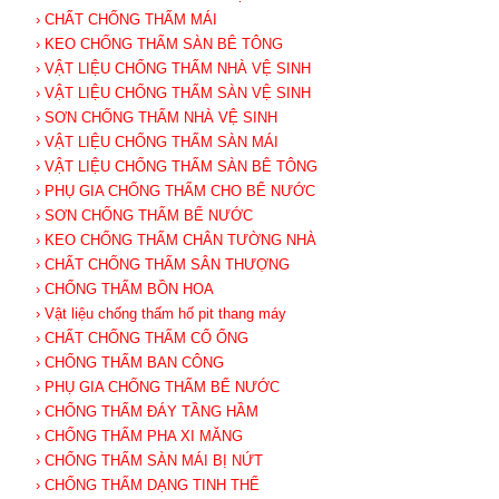
› CHẤT CHỐNG THẤM MÁI
› KEO CHỐNG THẤM SÀN BÊ TÔNG
› VẬT LIỆU CHỐNG THẤM NHÀ VỆ SINH
› VẬT LIỆU CHỐNG THẤM SÀN VỆ SINH
› SƠN CHỐNG THẤM NHÀ VỆ SINH
› VẬT LIỆU CHỐNG THẤM SÀN MÁI
› VẬT LIỆU CHỐNG THẤM SÀN BÊ TÔNG
› PHỤ GIA CHỐNG THẤM CHO BỂ NƯỚC
› SƠN CHỐNG THẤM BỂ NƯỚC
› KEO CHỐNG THẤM CHÂN TƯỜNG NHÀ
› CHẤT CHỐNG THẤM SÂN THƯỢNG
› CHỐNG THẤM BỒN HOA
› Vật liệu chống thấm hố pit thang máy
› CHẤT CHỐNG THẤM CỔ ỐNG
› CHỐNG THẤM BAN CÔNG
› PHỤ GIA CHỐNG THẤM BỂ NƯỚC
› CHỐNG THẤM ĐÁY TẦNG HẦM
› CHỐNG THẤM PHA XI MĂNG
› CHỐNG THẤM SÀN MÁI BỊ NỨT
› CHỐNG THẤM DẠNG TINH THỂ