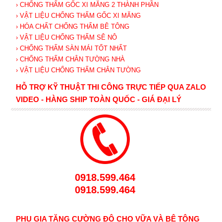
› CHỐNG THẤM GỐC XI MĂNG 2 THÀNH PHẦN
› VẬT LIỆU CHỐNG THẤM GỐC XI MĂNG
› HÓA CHẤT CHỐNG THẤM BÊ TÔNG
› VẬT LIỆU CHỐNG THẤM SÊ NÔ
› CHỐNG THẤM SÀN MÁI TỐT NHẤT
› CHỐNG THẤM CHÂN TƯỜNG NHÀ
› VẬT LIỆU CHỐNG THẤM CHÂN TƯỜNG
HỖ TRỢ KỸ THUẬT THI CÔNG TRỰC TIẾP QUA ZALO
VIDEO - HÀNG SHIP TOÀN QUỐC - GIÁ ĐẠI LÝ
0918.599.464
0918.599.464
PHỤ GIA TĂNG CƯỜNG ĐỘ CHO VỮA VÀ BÊ TÔNG