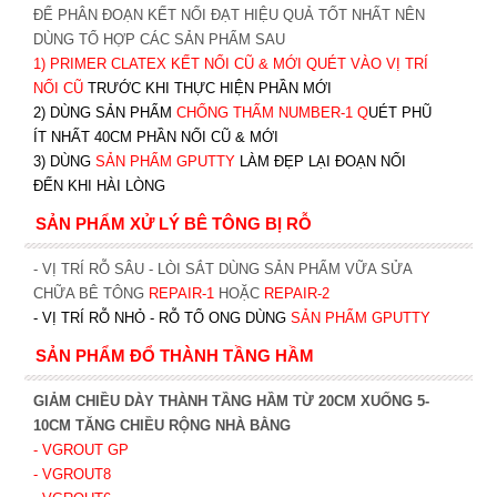
ĐỂ PHÂN ĐOẠN KẾT NỐI ĐẠT HIỆU QUẢ TỐT NHẤT NÊN
DÙNG TỔ HỢP CÁC SẢN PHẨM SAU
1)
PRIMER CLATEX KẾT NỐI CŨ & MỚI QUÉT VÀO VỊ TRÍ
NỐI CŨ
TRƯỚC KHI T
HỰC HIỆN PHẦN MỚI
2) DÙNG SẢN PHẨM
CHỐNG THẤM NUMBER-1
Q
UÉT PHŨ
ÍT NHẤT 40CM PHẦN NỐI CŨ & MỚI
3) DÙNG
SẢN PHẨM GPUTTY
LÀM ĐẸP LẠI ĐOẠN NỐI
ĐẾN KHI HÀI LÒNG
SẢN PHẨM XỬ LÝ BÊ TÔNG BỊ RỖ
- VỊ TRÍ RỖ SÂU - LÒI SẮT DÙNG SẢN PHẨM VỮA SỬA
CHỮA BÊ TÔNG
REPAIR-1
HOẶC
REPAIR-2
- VỊ TRÍ RỖ NHỎ - RỖ TỔ ONG DÙNG
SẢN PHẨM GPUTTY
SẢN PHẨM ĐỔ THÀNH TẦNG HẦM
GIẢM CHIỀU DÀY THÀNH TẦNG HẦM TỪ 20CM XUỐNG 5-
10CM TĂNG CHIỀU RỘNG NHÀ BẰNG
- VGROUT G
P
- VGROUT8