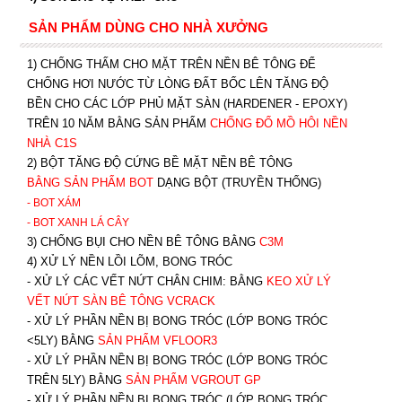
SẢN PHẨM DÙNG CHO NHÀ XƯỞNG
1) CHỐNG THẤM CHO MẶT TRÊN NỀN BÊ TÔNG ĐỂ
CHỐNG HƠI NƯỚC TỪ LÒNG ĐẤT BỐC LÊN TĂNG ĐỘ
BỀN CHO CÁC LỚP PHỦ MẶT SÀN (HARDENER - EPOXY)
TRÊN 10 NĂM BẰNG SẢN PHẨM
CHỐNG ĐỔ MỒ HÔI NỀN
NHÀ C1S
2) BỘT TĂNG ĐỘ CỨNG BỀ MẶT NỀN BÊ TÔNG
BẰNG SẢN PHẨM BOT
DẠNG BỘT (TRUYỀN THỐNG)
- BOT XÁM
- BOT XANH
LÁ CÂY
3) CHỐNG BỤI CHO NỀN BÊ TÔNG BẰNG
C3M
4) XỬ LÝ NỀN LỒI LÕM, BONG TRÓC
- XỬ LÝ CÁC VẾT NỨT CHÂN CHIM: BẰNG
K
EO XỬ LÝ
VẾT NỨT SÀN BÊ TÔNG VCRACK
- XỬ LÝ PHẦN NỀN BỊ BONG TRÓC (LỚP BONG TRÓC
<5LY) BẰNG
SẢN PHẨM VFLOOR3
- XỬ LÝ PHẦN NỀN BỊ BONG TRÓC (LỚP BONG TRÓC
TRÊN 5LY) BẰNG
SẢN PHẨM VGROUT G
P
-
XỬ LÝ PHẦN NỀN BỊ BONG TRÓC (LỚP BONG TRÓC