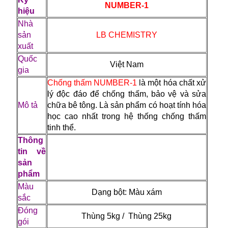
NUMBER-1
hiệu
Nhà
sản
LB CHEMISTRY
xuất
Quốc
Việt Nam
gia
Chống thấm NUMBER-1
là một hóa chất xử
lý độc đáo để chống thấm, bảo vệ và sửa
Mô tả
chữa bê tông. Là sản phẩm có hoạt tính hóa
học cao nhất trong hệ thống chống thấm
tinh thể.
Thông
tin về
sản
phẩm
Màu
Dạng bột: Màu xám
sắc
Đóng
Thùng 5kg / Thùng 25kg
gói