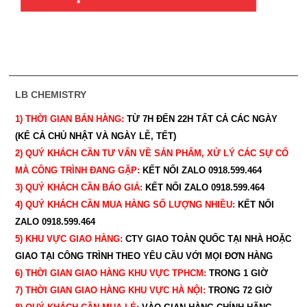
LB CHEMISTRY
1) THỜI GIAN BÁN HÀNG:
TỪ 7H ĐẾN 22H
TẤT CẢ CÁC NGÀY
(KỂ CẢ CHỦ NHẬT VÀ NGÀY LỄ, TẾT)
2) QUÝ KHÁCH CẦN TƯ VẤN VỀ SẢN PHẨM, XỬ LÝ CÁC SỰ CỐ
MÀ CÔNG TRÌNH ĐANG GẶP:
KẾT NỐI ZALO 0918.599.464
3) QUÝ
KHÁCH CẦN BÁO GIÁ:
KẾT NỐI ZALO 0918.599.464
4) QUÝ
KHÁCH CẦN MUA HÀNG SỐ LƯỢNG NHIỀU:
KẾT NỐI
ZALO 0918.599.464
5) KHU VỰC GIAO HÀNG:
CTY GIAO
TOÀN QUỐC TẠI NHÀ HOẶC
GIAO TẠI CÔNG TRÌNH THEO YÊU CẦU
VỚI MỌI ĐƠN HÀNG
6) THỜI GIAN GIAO HÀNG KHU VỰC TPHCM:
TRONG 1 GIỜ
7) THỜI GIAN GIAO HÀNG KHU VỰC HÀ NỘI:
TRONG 72 GIỜ