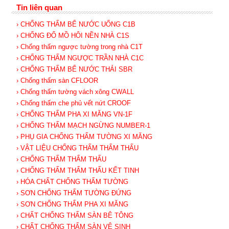
Tin liên quan
› CHỐNG THẤM BỂ NƯỚC UỐNG C1B
› CHỐNG ĐỔ MỒ HÔI NỀN NHÀ C1S
› Chống thấm ngược tường trong nhà C1T
› CHỐNG THẤM NGƯỢC TRẦN NHÀ C1C
› CHỐNG THẤM BỂ NƯỚC THẢI SBR
› Chống thấm sàn CFLOOR
› Chống thấm tường vách xông CWALL
› Chống thấm che phủ vết nứt CROOF
› CHỐNG THẤM PHA XI MĂNG VN-1F
› CHỐNG THẤM MẠCH NGỪNG NUMBER-1
› PHỤ GIA CHỐNG THẤM TƯỜNG XI MĂNG
› VẬT LIỆU CHỐNG THẤM THẨM THẤU
› CHỐNG THẤM THẨM THẤU
› CHỐNG THẤM THẨM THẤU KẾT TINH
› HÓA CHẤT CHỐNG THẤM TƯỜNG
› SƠN CHỐNG THẤM TƯỜNG ĐỨNG
› SƠN CHỐNG THẤM PHA XI MĂNG
› CHẤT CHỐNG THẤM SÀN BÊ TÔNG
› CHẤT CHỐNG THẤM SÀN VỆ SINH