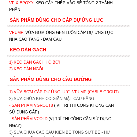
VFIX EPOXY
. KEO CẤY THÉP VÀO BÊ TÔNG 2 THÀNH
PHẦN
SẢN PHẨM DÙNG CHO CÁP DỰ ỨNG LỰC
VPUMP
. VỮA BƠM ỐNG GEN LUỒN CÁP DỰ ỨNG LỰC
NHÀ CAO TẦNG - DẦM CẦU
KEO DÁN GẠCH
1)
KEO DÁN GẠCH HỒ BƠI
2)
KEO DÁN NGÓI
SẢN PHẨM DÙNG CHO CẦU ĐƯỜNG
1) VỮA BƠM CÁP DỰ ỨNG LỰC
VPUMP (CABLE GROUT)
2) SỬA CHỮA KHE CO GIÃN MẶT CẦU BẰNG
- SẢN PHẨM VGROUT8
( VỊ TRÍ THI CÔNG KHÔNG CẦN
SỬ DỤNG GẤP)
- SẢN PHẨM VCOLD
(VỊ TRÍ THI CÔNG CẦN SỬ DỤNG
NGAY)
3) SỬA CHỮA CÁC CẤU KIỆN BÊ TÔNG SỨT BỂ - HƯ