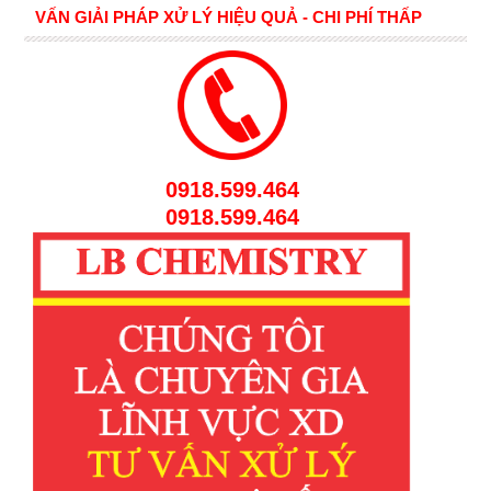
VẤN GIẢI PHÁP XỬ LÝ HIỆU QUẢ - CHI PHÍ THẤP
0918.599.464
0918.599.464