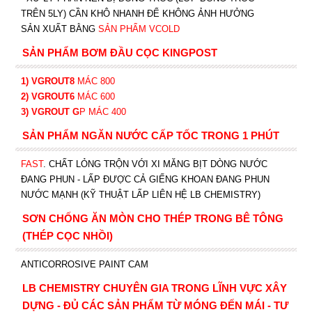
TRÊN 5LY) CẦN KHÔ NHANH ĐỂ KHÔNG ẢNH HƯỞNG
SẢN XUẤT BẰNG
SẢN PHẨM VCOLD
SẢN PHẨM BƠM ĐẦU CỌC KINGPOST
1) VGROUT8
MÁC 800
2) VGROUT6
MÁC 600
3) VGROUT G
P
MÁC 400
SẢN PHẨM NGĂN NƯỚC CẤP TỐC TRONG 1 PHÚT
FAST
. CHẤT LỎNG TRỘN VỚI XI MĂNG BỊT DÒNG NƯỚC
ĐANG PHUN - LẤP ĐƯỢC CẢ GIẾNG KHOAN ĐANG PHUN
NƯỚC MẠNH (KỸ THUẬT LẤP LIÊN HỆ LB CHEMISTRY)
SƠN CHỐNG ĂN MÒN CHO THÉP TRONG BÊ TÔNG
(THÉP CỌC NHỒI)
ANTICORROSIVE PAINT CAM
LB CHEMISTRY CHUYÊN GIA TRONG LĨNH VỰC XÂY
DỰNG - ĐỦ CÁC SẢN PHẨM TỪ MÓNG ĐẾN MÁI - TƯ