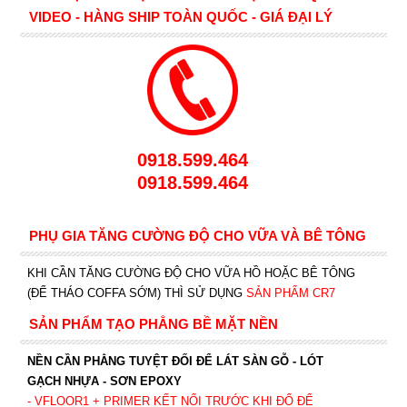
VIDEO - HÀNG SHIP TOÀN QUỐC - GIÁ ĐẠI LÝ
0918.599.464
0918.599.464
PHỤ GIA TĂNG CƯỜNG ĐỘ CHO VỮA VÀ BÊ TÔNG
KHI CẦN TĂNG CƯỜNG ĐỘ CHO VỮA HỒ HOẶC BÊ TÔNG
(ĐỂ THÁO COFFA SỚM) THÌ SỬ DỤNG
SẢN PHẨM CR7
SẢN PHẨM TẠO PHẲNG BỀ MẶT NỀN
NỀN CẦN PHẲNG TUYỆT ĐỐI ĐỂ LÁT SÀN GỖ - LÓT
GẠCH NHỰA - SƠN EPOXY
- VFLOOR1
+ PRIMER KẾT NỐI TRƯỚC KHI ĐỔ ĐỂ