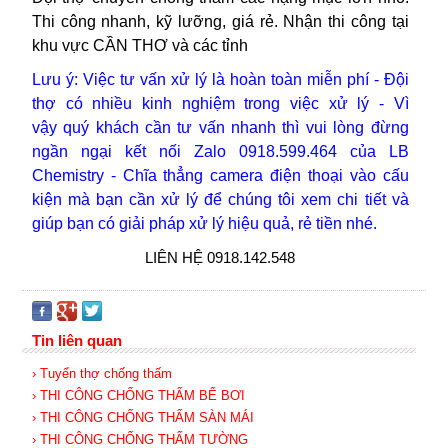
Thi công nhanh, kỹ lưỡng, giá rẻ. Nhận thi công tại
khu vực CẦN THƠ và các tỉnh
Lưu ý: Việc tư vấn xử lý là hoàn toàn miễn phí - Đội
thợ
có nhiều kinh nghiệm trong việc xử lý -
Vì
vậy
quý khách cần tư vấn nhanh thì vui lòng
đừng
ngần ngại kết nối Zalo 0918.599.464 của LB
Chemistry - Chĩa thẳng camera điện thoại vào cấu
kiện mà bạn cần xử lý để chúng tôi xem chi tiết và
giúp bạn có giải pháp xử lý hiệu quả, rẻ tiền nhé.
LIÊN HỆ 0918.142.548
Tin liên quan
› Tuyển thợ chống thấm
› THI CÔNG CHỐNG THẤM BỂ BƠI
› THI CÔNG CHỐNG THẤM SÀN MÁI
› THI CÔNG CHỐNG THẤM TƯỜNG