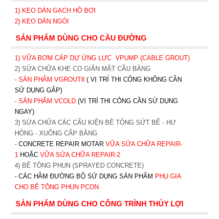
1)
KEO DÁN GẠCH HỒ BƠI
2)
KEO DÁN NGÓI
SẢN PHẨM DÙNG CHO CẦU ĐƯỜNG
1) VỮA BƠM CÁP DỰ ỨNG LỰC
VPUMP (CABLE GROUT)
2) SỬA CHỮA KHE CO GIÃN MẶT CẦU BẰNG
- SẢN PHẨM VGROUT8
( VỊ TRÍ THI CÔNG KHÔNG CẦN
SỬ DỤNG GẤP)
- SẢN PHẨM VCOLD
(VỊ TRÍ THI CÔNG CẦN SỬ DỤNG
NGAY)
3) SỬA CHỮA CÁC CẤU KIỆN BÊ TÔNG SỨT BỂ - HƯ
HỎNG - XUỐNG CẤP BẰNG
-
CONCRETE REPAIR MOTAR
VỮA SỬA CHỮA REPAIR-
1
HOẶC
V
ỮA SỬA CHỮA REPAIR-2
4) BÊ TÔNG PHUN (SPRAYED CONCRETE)
- CÁC HẦM ĐƯỜNG BỘ SỬ DỤNG SẢN PHẨM
PHỤ GIA
CHO BÊ TÔNG PHUN PCON
SẢN PHẨM DÙNG CHO CÔNG TRÌNH THỦY LỢI