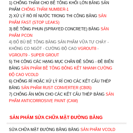
1) CHỐNG THẤM CHO BÊ TÔNG KHỐI LỚN BẰNG SẢN
PHẨM
CHỐNG THẤM NUMBER-1
2) XỬ LÝ RÒ RỈ NƯỚC TRONG THI CÔNG BẰNG
SẢN
PHẨM FAST (STOP LEAKS)
3) BÊ TÔNG PHUN (SPRAYED CONCRETE) BẰNG
SẢN
PHẨM PCON
4) ĐỔ BÙ BÊ TÔNG BẰNG SẢN PHẨM VỮA TỰ CHẢY -
KHÔNG CO NGÓT - CƯỜNG ĐỘ CAO
VGROUT8
-
VGROUT9
-
SUPER GROUT
5) THI CÔNG CÁC HẠNG MỤC CHÂN ĐÊ SÔNG - ĐÊ BIỂN
BẰNG
SẢN PHẨM BÊ TÔNG ĐÔNG KẾT NHANH CƯỜNG
ĐỘ CAO VCOLD
6) CHỐNG RỈ HOẶC XỬ LÝ RỈ CHO CÁC KẾT CẤU THÉP
BẰNG
SẢN PHẨM RUST CONVERTER (CB05)
7) CHỐNG ĂN MÒN CHO CÁC KẾT CẤU THÉP BẰNG
SẢN
PHẨM ANTICORROSIVE PAINT (CAM)
SẢN PHẨM SỬA CHỮA MẶT ĐƯỜNG BĂNG
SỬA CHỮA MẶT ĐƯỜNG BĂNG BẰNG
SẢN PHẨM VCOLD