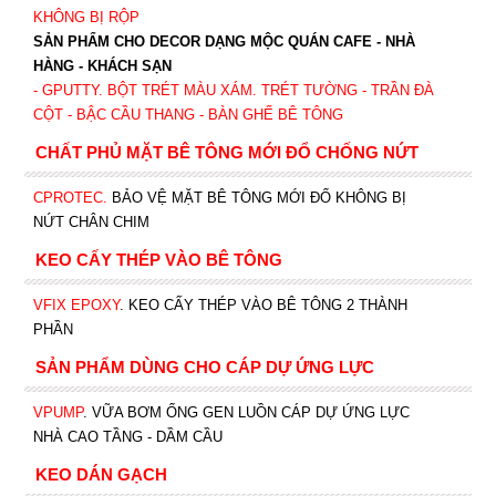
KHÔNG BỊ RỘP
SẢN PHẨM CHO DECOR DẠNG MỘC QUÁN CAFE - NHÀ
HÀNG - KHÁCH SẠN
- GPUTTY. BỘT TRÉT MÀU XÁM. TRÉT TƯỜNG - TRẦN ĐÀ
CỘT - BẬC CẦU THANG - BÀN GHẾ BÊ TÔNG
CHẤT PHỦ MẶT BÊ TÔNG MỚI ĐỔ CHỐNG NỨT
CPROTEC
.
BẢO VỆ MẶT BÊ TÔNG MỚI ĐỔ KHÔNG BỊ
NỨT CHÂN CHIM
KEO CẤY THÉP VÀO BÊ TÔNG
VFIX EPOXY
. KEO CẤY THÉP VÀO BÊ TÔNG 2 THÀNH
PHẦN
SẢN PHẨM DÙNG CHO CÁP DỰ ỨNG LỰC
VPUMP
. VỮA BƠM ỐNG GEN LUỒN CÁP DỰ ỨNG LỰC
NHÀ CAO TẦNG - DẦM CẦU
KEO DÁN GẠCH