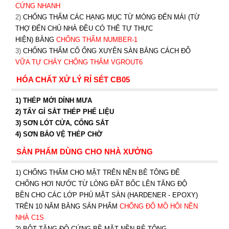
CỨNG NHANH
2)
CHỐNG THẤM CÁC HẠNG MỤC TỪ MÓNG ĐẾN MÁI (TỪ
THỢ ĐẾN CHỦ NHÀ ĐỀU CÓ THỂ TỰ THỰC
HIỆN) BẰNG
CHỐNG THẤM NUMBER-1
3)
CHỐNG THẤM CỔ ỐNG XUYÊN SÀN BẰNG CÁCH ĐỖ
VỮA TỰ CHẢY CHỐNG THẤM VGROUT6
HÓA CHẤT XỬ LÝ RỈ SÉT CB05
1) THÉP MỚI DÍNH MƯA
2) TẨY GỈ SẮT THÉP PHẾ LIỆU
3) SƠN LÓT CỬA, CỔNG SẮT
4) SƠN BẢO VỆ THÉP CHỜ
SẢN PHẨM DÙNG CHO NHÀ XƯỞNG
1) CHỐNG THẤM CHO MẶT TRÊN NỀN BÊ TÔNG ĐỂ
CHỐNG HƠI NƯỚC TỪ LÒNG ĐẤT BỐC LÊN TĂNG ĐỘ
BỀN CHO CÁC LỚP PHỦ MẶT SÀN (HARDENER - EPOXY)
TRÊN 10 NĂM BẰNG SẢN PHẨM
CHỐNG ĐỔ MỒ HÔI NỀN
NHÀ C1S
2) BỘT TĂNG ĐỘ CỨNG BỀ MẶT NỀN BÊ TÔNG