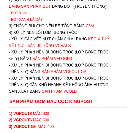
BẰNG SẢN PHẨM BOT
DẠNG BỘT (TRUYỀN THỐNG)
- BOT XÁM
- BOT XANH
LÁ CÂY
3) CHỐNG BỤI CHO NỀN BÊ TÔNG BẰNG
C3M
4) XỬ LÝ NỀN LỒI LÕM, BONG TRÓC
- XỬ LÝ CÁC VẾT NỨT CHÂN CHIM: BẰNG
K
EO XỬ LÝ
VẾT NỨT SÀN BÊ TÔNG VCRACK
- XỬ LÝ PHẦN NỀN BỊ BONG TRÓC (LỚP BONG TRÓC
<5LY) BẰNG
SẢN PHẨM VFLOOR3
- XỬ LÝ PHẦN NỀN BỊ BONG TRÓC (LỚP BONG TRÓC
TRÊN 5LY) BẰNG
SẢN PHẨM VGROUT G
P
-
XỬ LÝ PHẦN NỀN BỊ BONG TRÓC (LỚP BONG TRÓC
TRÊN 5LY) CẦN KHÔ NHANH ĐỂ KHÔNG ẢNH HƯỞNG
SẢN XUẤT BẰNG
SẢN PHẨM VCOLD
SẢN PHẨM BƠM ĐẦU CỌC KINGPOST
1) VGROUT8
MÁC 800
2) VGROUT6
MÁC 600
3) VGROUT G
P
MÁC 400