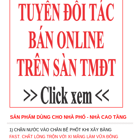
SẢN PHẨM DÙNG CHO NHÀ PHỐ - NHÀ CAO TẦNG
1) CHẶN NƯỚC VÀO CHÂN BỂ PHỐT KHI XÂY BẰNG
FAST. CHẤT LỎNG TRỘN VỚI XI MĂNG LÀM VỮA ĐÔNG