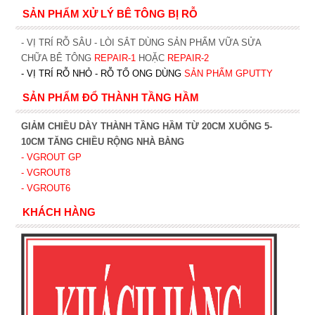
SẢN PHẨM XỬ LÝ BÊ TÔNG BỊ RỖ
- VỊ TRÍ RỖ SÂU - LÒI SẮT DÙNG SẢN PHẨM VỮA SỬA
CHỮA BÊ TÔNG
REPAIR-1
HOẶC
REPAIR-2
- VỊ TRÍ RỖ NHỎ - RỖ TỔ ONG DÙNG
SẢN PHẨM GPUTTY
SẢN PHẨM ĐỔ THÀNH TẦNG HẦM
GIẢM CHIỀU DÀY THÀNH TẦNG HẦM TỪ 20CM XUỐNG 5-
10CM TĂNG CHIỀU RỘNG NHÀ BẰNG
- VGROUT G
P
- VGROUT8
- VGROUT6
KHÁCH HÀNG