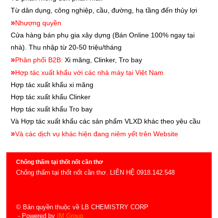
Từ dân dụng, công nghiệp, cầu, đường, hạ tầng đến thủy lợi
»
Nhượng quyền
Cửa hàng bán phụ gia xây dựng
(Bán Online 100% ngay tại
nhà). Thu nhập từ 20-50 triệu/tháng
»
Phân phối B2B:
Xi măng, Clinker, Tro bay
»
Hợp tác xuất khẩu với các nhà máy tại Việt Nam
Hợp tác xuất khẩu xi măng
Hợp tác xuất khẩu
Clinker
Hợp tác xuất khẩu
Tro bay
Và Hợp tác xuất khẩu các sản phẩm VLXD khác theo yêu cầu
»
Và các dịch vụ khác hiện đang niêm yết trên Website
Chống thấm tại thốt nốt cần thơ
Chống thấm tại thốt nốt cần thơ. LIÊN HỆ 0918.142.548
© Bản quyền thuộc về LB CHEMISTRY CORP
- Powered by
IM Group