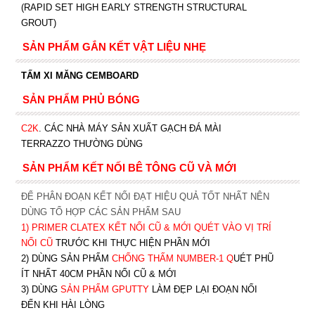
(RAPID SET HIGH EARLY STRENGTH STRUCTURAL
GROUT)
SẢN PHẨM GẮN KẾT VẬT LIỆU NHẸ
TẤM XI MĂNG CEMBOARD
SẢN PHẨM PHỦ BÓNG
C2K
.
CÁC NHÀ MÁY SẢN XUẤT GẠCH ĐÁ MÀI
TERRAZZO THƯỜNG DÙNG
SẢN PHẨM KẾT NỐI BÊ TÔNG CŨ VÀ MỚI
ĐỂ PHÂN ĐOẠN KẾT NỐI ĐẠT HIỆU QUẢ TỐT NHẤT NÊN
DÙNG TỔ HỢP CÁC SẢN PHẨM SAU
1)
PRIMER CLATEX KẾT NỐI CŨ & MỚI QUÉT VÀO VỊ TRÍ
NỐI CŨ
TRƯỚC KHI T
HỰC HIỆN PHẦN MỚI
2) DÙNG SẢN PHẨM
CHỐNG THẤM NUMBER-1
Q
UÉT PHŨ
ÍT NHẤT 40CM PHẦN NỐI CŨ & MỚI
3) DÙNG
SẢN PHẨM GPUTTY
LÀM ĐẸP LẠI ĐOẠN NỐI
ĐẾN KHI HÀI LÒNG