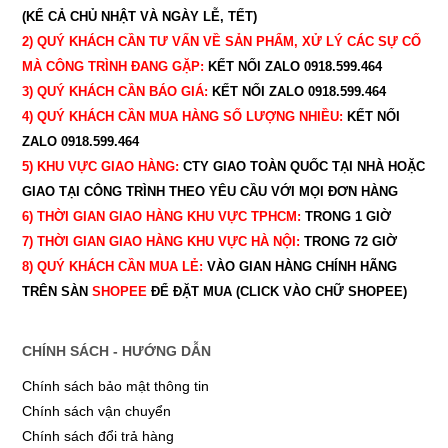
(KỂ CẢ CHỦ NHẬT VÀ NGÀY LỄ, TẾT)
2) QUÝ KHÁCH CẦN TƯ VẤN VỀ SẢN PHẨM, XỬ LÝ CÁC SỰ CỐ
MÀ CÔNG TRÌNH ĐANG GẶP:
KẾT NỐI ZALO 0918.599.464
3) QUÝ
KHÁCH CẦN BÁO GIÁ:
KẾT NỐI ZALO 0918.599.464
4) QUÝ
KHÁCH CẦN MUA HÀNG SỐ LƯỢNG NHIỀU:
KẾT NỐI
ZALO 0918.599.464
5) KHU VỰC GIAO HÀNG:
CTY GIAO
TOÀN QUỐC TẠI NHÀ HOẶC
GIAO TẠI CÔNG TRÌNH THEO YÊU CẦU
VỚI MỌI ĐƠN HÀNG
6) THỜI GIAN GIAO HÀNG KHU VỰC TPHCM:
TRONG 1 GIỜ
7) THỜI GIAN GIAO HÀNG KHU VỰC HÀ NỘI:
TRONG 72 GIỜ
8) QUÝ
KHÁCH CẦN MUA LẺ:
VÀO GIAN HÀNG CHÍNH HÃNG
TRÊN SÀN
SHOPEE
ĐỂ ĐẶT MUA (CLICK VÀO CHỮ SHOPEE)
CHÍNH SÁCH - HƯỚNG DẪN
Chính sách bảo mật thông tin
Chính sách vận chuyển
Chính sách đổi trả hàng