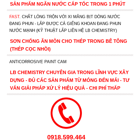
SẢN PHẨM NGĂN NƯỚC CẤP TỐC TRONG 1 PHÚT
FAST
. CHẤT LỎNG TRỘN VỚI XI MĂNG BỊT DÒNG NƯỚC
ĐANG PHUN - LẤP ĐƯỢC CẢ GIẾNG KHOAN ĐANG PHUN
NƯỚC MẠNH (KỸ THUẬT LẤP LIÊN HỆ LB CHEMISTRY)
SƠN CHỐNG ĂN MÒN CHO THÉP TRONG BÊ TÔNG
(THÉP CỌC NHỒI)
ANTICORROSIVE PAINT CAM
LB CHEMISTRY CHUYÊN GIA TRONG LĨNH VỰC XÂY
DỰNG - ĐỦ CÁC SẢN PHẨM TỪ MÓNG ĐẾN MÁI - TƯ
VẤN GIẢI PHÁP XỬ LÝ HIỆU QUẢ - CHI PHÍ THẤP
0918.599.464