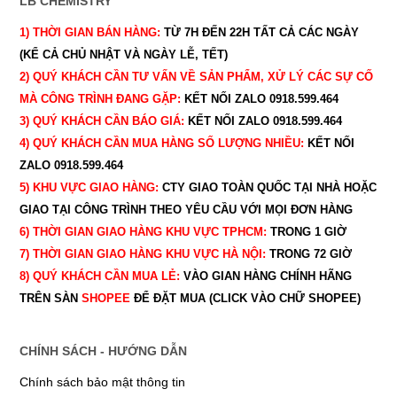
LB CHEMISTRY
1) THỜI GIAN BÁN HÀNG:
TỪ 7H ĐẾN 22H
TẤT CẢ CÁC NGÀY
(KỂ CẢ CHỦ NHẬT VÀ NGÀY LỄ, TẾT)
2) QUÝ KHÁCH CẦN TƯ VẤN VỀ SẢN PHẨM, XỬ LÝ CÁC SỰ CỐ
MÀ CÔNG TRÌNH ĐANG GẶP:
KẾT NỐI ZALO 0918.599.464
3) QUÝ
KHÁCH CẦN BÁO GIÁ:
KẾT NỐI ZALO 0918.599.464
4) QUÝ
KHÁCH CẦN MUA HÀNG SỐ LƯỢNG NHIỀU:
KẾT NỐI
ZALO 0918.599.464
5) KHU VỰC GIAO HÀNG:
CTY GIAO
TOÀN QUỐC TẠI NHÀ HOẶC
GIAO TẠI CÔNG TRÌNH THEO YÊU CẦU
VỚI MỌI ĐƠN HÀNG
6) THỜI GIAN GIAO HÀNG KHU VỰC TPHCM:
TRONG 1 GIỜ
7) THỜI GIAN GIAO HÀNG KHU VỰC HÀ NỘI:
TRONG 72 GIỜ
8) QUÝ
KHÁCH CẦN MUA LẺ:
VÀO GIAN HÀNG CHÍNH HÃNG
TRÊN SÀN
SHOPEE
ĐỂ ĐẶT MUA (CLICK VÀO CHỮ SHOPEE)
CHÍNH SÁCH - HƯỚNG DẪN
Chính sách bảo mật thông tin