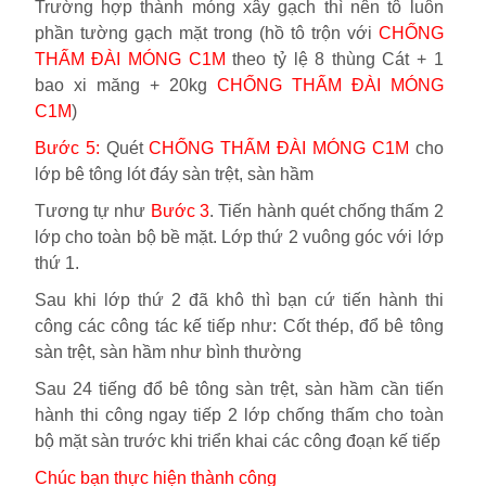
Trường hợp thành móng xây gạch thì nên tô luôn
phần tường gạch mặt trong (hồ tô trộn với
CHỐNG
THẤM ĐÀI MÓNG C1M
theo tỷ lệ 8 thùng Cát + 1
bao xi măng + 20kg
CHỐNG THẤM ĐÀI MÓNG
C1M
)
Bước 5:
Quét
CHỐNG THẤM ĐÀI MÓNG C1M
cho
lớp bê tông lót đáy sàn trệt, sàn hầm
Tương tự như
Bước 3
. Tiến hành quét chống thấm 2
lớp cho toàn bộ bề mặt. Lớp thứ 2 vuông góc với lớp
thứ 1.
Sau khi lớp thứ 2 đã khô thì bạn cứ tiến hành thi
công các công tác kế tiếp như: Cốt thép, đổ bê tông
sàn trệt, sàn hầm như bình thường
Sau 24 tiếng đổ bê tông sàn trệt, sàn hầm cần tiến
hành thi công ngay tiếp 2 lớp chống thấm cho toàn
bộ mặt sàn trước khi triển khai các công đoạn kế tiếp
Chúc bạn thực hiện thành công