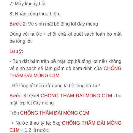
7) Máy khuấy bột
8) Nhân công thực hiện.
Bước 2:
Vệ sinh mặt bê tông lót đáy móng
Dùng vòi nước + chổi chà xịt quét sạch toàn bộ mặt
bê tông lót
Lưu ý:
-
Bùn đất bám trên bề mặt lớp bê tông lót nếu không
vệ sinh sạch sẽ làm giảm độ bám dính của
CHỐNG
THẤM ĐÀI MÓNG C1M
-
Bê tông lót nên xử dụng là bê tông đá 1x2
Bước 3:
Quét
CHỐNG THẤM ĐÀI MÓNG C1M
cho
mặt lớp lót đáy móng
Trộn
CHỐNG THẤM ĐÀI MÓNG C1M
+ Nước theo tỷ lệ:
5kg
CHỐNG THẤM ĐÀI MÓNG
C1M
+ 1,2 lít nước