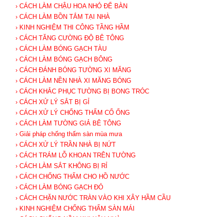
› CÁCH LÀM CHẬU HOA NHỎ ĐỂ BÀN
› CÁCH LÀM BỒN TẮM TẠI NHÀ
› KINH NGHIỆM THI CÔNG TẦNG HẦM
› CÁCH TĂNG CƯỜNG ĐỘ BÊ TÔNG
› CÁCH LÀM BÓNG GẠCH TÀU
› CÁCH LÀM BÓNG GẠCH BÔNG
› CÁCH ĐÁNH BÓNG TƯỜNG XI MĂNG
› CÁCH LÀM NỀN NHÀ XI MĂNG BÓNG
› CÁCH KHẮC PHỤC TƯỜNG BỊ BONG TRÓC
› CÁCH XỬ LÝ SẮT BỊ GỈ
› CÁCH XỬ LÝ CHỐNG THẤM CỔ ỐNG
› CÁCH LÀM TƯỜNG GIẢ BÊ TÔNG
› Giải pháp chống thấm sàn mùa mưa
› CÁCH XỬ LÝ TRẦN NHÀ BỊ NỨT
› CÁCH TRÁM LỖ KHOAN TRÊN TƯỜNG
› CÁCH LÀM SẮT KHÔNG BỊ RỈ
› CÁCH CHỐNG THẤM CHO HỒ NƯỚC
› CÁCH LÀM BÓNG GẠCH ĐỎ
› CÁCH CHẶN NƯỚC TRÀN VÀO KHI XÂY HẦM CẦU
› KINH NGHIỆM CHỐNG THẤM SÀN MÁI