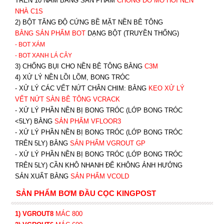
TRÊN 10 NĂM BẰNG SẢN PHẨM
CHỐNG ĐỔ MỒ HÔI NỀN
NHÀ C1S
2) BỘT TĂNG ĐỘ CỨNG BỀ MẶT NỀN BÊ TÔNG
BẰNG SẢN PHẨM BOT
DẠNG BỘT (TRUYỀN THỐNG)
- BOT XÁM
- BOT XANH
LÁ CÂY
3) CHỐNG BỤI CHO NỀN BÊ TÔNG BẰNG
C3M
4) XỬ LÝ NỀN LỒI LÕM, BONG TRÓC
- XỬ LÝ CÁC VẾT NỨT CHÂN CHIM: BẰNG
K
EO XỬ LÝ
VẾT NỨT SÀN BÊ TÔNG VCRACK
- XỬ LÝ PHẦN NỀN BỊ BONG TRÓC (LỚP BONG TRÓC
<5LY) BẰNG
SẢN PHẨM VFLOOR3
- XỬ LÝ PHẦN NỀN BỊ BONG TRÓC (LỚP BONG TRÓC
TRÊN 5LY) BẰNG
SẢN PHẨM VGROUT G
P
-
XỬ LÝ PHẦN NỀN BỊ BONG TRÓC (LỚP BONG TRÓC
TRÊN 5LY) CẦN KHÔ NHANH ĐỂ KHÔNG ẢNH HƯỞNG
SẢN XUẤT BẰNG
SẢN PHẨM VCOLD
SẢN PHẨM BƠM ĐẦU CỌC KINGPOST
1) VGROUT8
MÁC 800