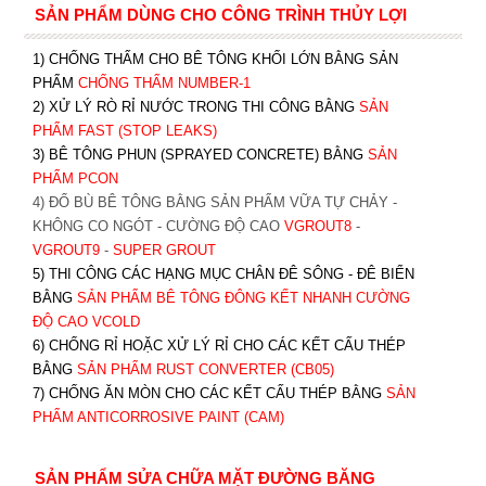
SẢN PHẨM DÙNG CHO CÔNG TRÌNH THỦY LỢI
1) CHỐNG THẤM CHO BÊ TÔNG KHỐI LỚN BẰNG SẢN
PHẨM
CHỐNG THẤM NUMBER-1
2) XỬ LÝ RÒ RỈ NƯỚC TRONG THI CÔNG BẰNG
SẢN
PHẨM FAST (STOP LEAKS)
3) BÊ TÔNG PHUN (SPRAYED CONCRETE) BẰNG
SẢN
PHẨM PCON
4) ĐỔ BÙ BÊ TÔNG BẰNG SẢN PHẨM VỮA TỰ CHẢY -
KHÔNG CO NGÓT - CƯỜNG ĐỘ CAO
VGROUT8
-
VGROUT9
-
SUPER GROUT
5) THI CÔNG CÁC HẠNG MỤC CHÂN ĐÊ SÔNG - ĐÊ BIỂN
BẰNG
SẢN PHẨM BÊ TÔNG ĐÔNG KẾT NHANH CƯỜNG
ĐỘ CAO VCOLD
6) CHỐNG RỈ HOẶC XỬ LÝ RỈ CHO CÁC KẾT CẤU THÉP
BẰNG
SẢN PHẨM RUST CONVERTER (CB05)
7) CHỐNG ĂN MÒN CHO CÁC KẾT CẤU THÉP BẰNG
SẢN
PHẨM ANTICORROSIVE PAINT (CAM)
SẢN PHẨM SỬA CHỮA MẶT ĐƯỜNG BĂNG