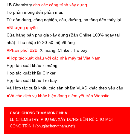
LB Chemistry
cho các công trình xây dựng
Từ phần móng đến phần mái.
Từ dân dụng, công nghiệp, cầu, đường, hạ tầng đến thủy lợi
»
Nhượng quyền
Cửa hàng bán phụ gia xây dựng
(Bán Online 100% ngay tại
nhà). Thu nhập từ 20-50 triệu/tháng
»
Phân phối B2B:
Xi măng, Clinker, Tro bay
»
Hợp tác xuất khẩu với các nhà máy tại Việt Nam
Hợp tác xuất khẩu xi măng
Hợp tác xuất khẩu
Clinker
Hợp tác xuất khẩu
Tro bay
Và Hợp tác xuất khẩu các sản phẩm VLXD khác theo yêu cầu
»
Và các dịch vụ khác hiện đang niêm yết trên Website
CÁCH CHỐNG THẤM MÓNG NHÀ
LB CHEMISTRY. PHỤ GIA XÂY DỰNG BỀN RẺ CHO MỌI
CÔNG TRÌNH (phugiachongtham.net)