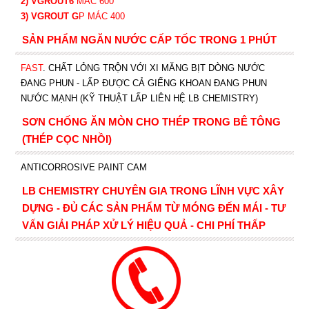
2) VGROUT6
MÁC 600
3) VGROUT G
P
MÁC 400
SẢN PHẨM NGĂN NƯỚC CẤP TỐC TRONG 1 PHÚT
FAST
. CHẤT LỎNG TRỘN VỚI XI MĂNG BỊT DÒNG NƯỚC
ĐANG PHUN - LẤP ĐƯỢC CẢ GIẾNG KHOAN ĐANG PHUN
NƯỚC MẠNH (KỸ THUẬT LẤP LIÊN HỆ LB CHEMISTRY)
SƠN CHỐNG ĂN MÒN CHO THÉP TRONG BÊ TÔNG
(THÉP CỌC NHỒI)
ANTICORROSIVE PAINT CAM
LB CHEMISTRY CHUYÊN GIA TRONG LĨNH VỰC XÂY
DỰNG - ĐỦ CÁC SẢN PHẨM TỪ MÓNG ĐẾN MÁI - TƯ
VẤN GIẢI PHÁP XỬ LÝ HIỆU QUẢ - CHI PHÍ THẤP