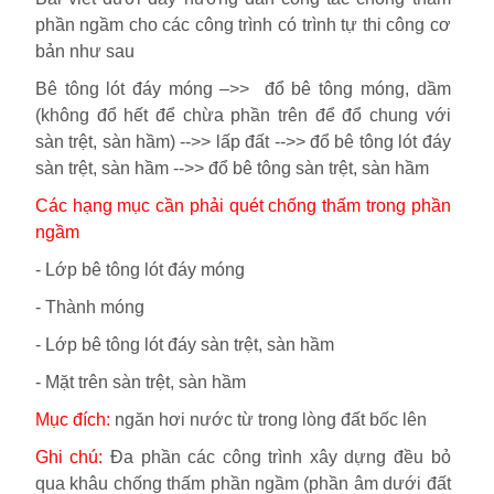
phần ngầm cho các công trình có trình tự thi công cơ
bản như sau
Bê tông lót đáy móng –>> đổ bê tông móng, dầm
(không đổ hết để chừa phần trên để đổ chung với
sàn trệt, sàn hầm) -->> lấp đất -->> đổ bê tông lót đáy
sàn trệt, sàn hầm -->> đổ bê tông sàn trệt, sàn hầm
Các hạng mục cần phải quét chống thấm trong phần
ngầm
-
Lớp bê tông lót đáy móng
-
Thành móng
-
Lớp bê tông lót đáy sàn trệt, sàn hầm
-
Mặt trên sàn trệt, sàn hầm
Mục đích:
ngăn hơi nước từ trong lòng đất bốc lên
Ghi chú:
Đa phần các công trình xây dựng đều bỏ
qua khâu chống thấm phần ngầm (phần âm dưới đất