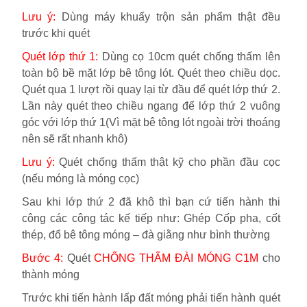
Lưu ý:
Dùng máy khuấy trộn sản phẩm thật đều
trước khi quét
Quét lớp thứ 1:
Dùng cọ 10cm quét chống thấm lên
toàn bộ bề mặt lớp bê tông lót. Quét theo chiều dọc.
Quét qua 1 lượt rồi quay lại từ đầu để quét lớp thứ 2.
Lần này quét theo chiều ngang để lớp thứ 2 vuông
góc với lớp thứ 1(Vì mặt bê tông lót ngoài trời thoáng
nên sẽ rất nhanh khô)
Lưu ý:
Quét chống thấm thật kỹ cho phần đầu cọc
(nếu móng là móng cọc)
Sau khi lớp thứ 2 đã khô thì bạn cứ tiến hành thi
công các công tác kế tiếp như: Ghép Cốp pha, cốt
thép, đổ bê tông móng – đà giằng như bình thường
Bước 4:
Quét
CHỐNG THẤM ĐÀI MÓNG C1M
cho
thành móng
Trước khi tiến hành lấp đất móng phải tiến hành quét