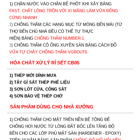
1) CHẶN NƯỚC VÀO CHÂN BỂ PHỐT KHI XÂY BẰNG
FAST. CHẤT LỎNG TRỘN VỚI XI MĂNG LÀM VỮA ĐÔNG
CỨNG NHANH
2)
CHỐNG THẤM CÁC HẠNG MỤC TỪ MÓNG ĐẾN MÁI (TỪ
THỢ ĐẾN CHỦ NHÀ ĐỀU CÓ THỂ TỰ THỰC
HIỆN) BẰNG
CHỐNG THẤM NUMBER-1
3)
CHỐNG THẤM CỔ ỐNG XUYÊN SÀN BẰNG CÁCH ĐỖ
VỮA TỰ CHẢY CHỐNG THẤM VGROUT6
HÓA CHẤT XỬ LÝ RỈ SÉT CB05
1) THÉP MỚI DÍNH MƯA
2) TẨY GỈ SẮT THÉP PHẾ LIỆU
3) SƠN LÓT CỬA, CỔNG SẮT
4) SƠN BẢO VỆ THÉP CHỜ
SẢN PHẨM DÙNG CHO NHÀ XƯỞNG
1) CHỐNG THẤM CHO MẶT TRÊN NỀN BÊ TÔNG ĐỂ
CHỐNG HƠI NƯỚC TỪ LÒNG ĐẤT BỐC LÊN TĂNG ĐỘ
BỀN CHO CÁC LỚP PHỦ MẶT SÀN (HARDENER - EPOXY)