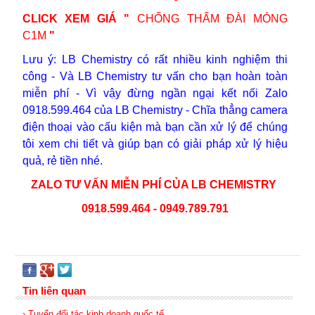
CLICK XEM GIÁ
"
CHỐNG THẤM ĐÀI MÓNG
C1M
"
Lưu ý:
LB Chemistry có rất nhiều kinh nghiệm thi
công - Và
LB Chemistry
tư vấn cho bạn hoàn toàn
miễn phí - Vì vậy đừng ngần ngại kết nối Zalo
0918.599.464 của LB Chemistry - Chĩa thẳng camera
điện thoại vào cấu kiện mà bạn cần xử lý để chúng
tôi xem chi tiết và giúp bạn có giải pháp xử lý hiệu
quả, rẻ tiền nhé.
ZALO TƯ VẤN MIỄN PHÍ CỦA LB CHEMISTRY
0918.599.464 -
0949.789.791
Tin liên quan
› Tuyển đối tác kinh doanh quốc tế