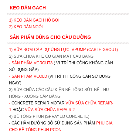
KEO DÁN GẠCH
1)
KEO DÁN GẠCH HỒ BƠI
2)
KEO DÁN NGÓI
SẢN PHẨM DÙNG CHO CẦU ĐƯỜNG
1) VỮA BƠM CÁP DỰ ỨNG LỰC
VPUMP (CABLE GROUT)
2) SỬA CHỮA KHE CO GIÃN MẶT CẦU BẰNG
- SẢN PHẨM VGROUT8
( VỊ TRÍ THI CÔNG KHÔNG CẦN
SỬ DỤNG GẤP)
- SẢN PHẨM VCOLD
(VỊ TRÍ THI CÔNG CẦN SỬ DỤNG
NGAY)
3) SỬA CHỮA CÁC CẤU KIỆN BÊ TÔNG SỨT BỂ - HƯ
HỎNG - XUỐNG CẤP BẰNG
-
CONCRETE REPAIR MOTAR
VỮA SỬA CHỮA REPAIR-
1
HOẶC
V
ỮA SỬA CHỮA REPAIR-2
4) BÊ TÔNG PHUN (SPRAYED CONCRETE)
- CÁC HẦM ĐƯỜNG BỘ SỬ DỤNG SẢN PHẨM
PHỤ GIA
CHO BÊ TÔNG PHUN PCON