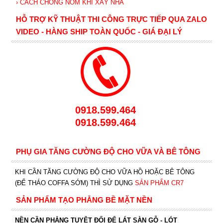
› CÁCH CHỐNG NỒM KHI XÂY NHÀ
HỖ TRỢ KỸ THUẬT THI CÔNG TRỰC TIẾP QUA ZALO
VIDEO - HÀNG SHIP TOÀN QUỐC - GIÁ ĐẠI LÝ
0918.599.464
0918.599.464
PHỤ GIA TĂNG CƯỜNG ĐỘ CHO VỮA VÀ BÊ TÔNG
KHI CẦN TĂNG CƯỜNG ĐỘ CHO VỮA HỒ HOẶC BÊ TÔNG
(ĐỂ THÁO COFFA SỚM) THÌ SỬ DỤNG
SẢN PHẨM CR7
SẢN PHẨM TẠO PHẲNG BỀ MẶT NỀN
NỀN CẦN PHẲNG TUYỆT ĐỐI ĐỂ LÁT SÀN GỖ - LÓT