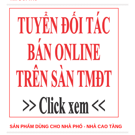
SẢN PHẨM DÙNG CHO NHÀ PHỐ - NHÀ CAO TẦNG