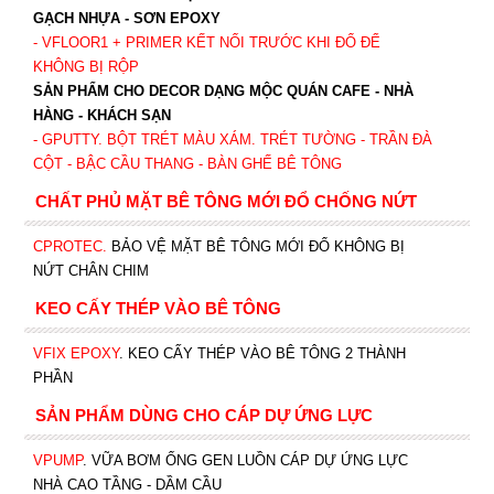
GẠCH NHỰA - SƠN EPOXY
- VFLOOR1
+ PRIMER KẾT NỐI TRƯỚC KHI ĐỔ ĐỂ
KHÔNG BỊ RỘP
SẢN PHẨM CHO DECOR DẠNG MỘC QUÁN CAFE - NHÀ
HÀNG - KHÁCH SẠN
- GPUTTY. BỘT TRÉT MÀU XÁM. TRÉT TƯỜNG - TRẦN ĐÀ
CỘT - BẬC CẦU THANG - BÀN GHẾ BÊ TÔNG
CHẤT PHỦ MẶT BÊ TÔNG MỚI ĐỔ CHỐNG NỨT
CPROTEC
.
BẢO VỆ MẶT BÊ TÔNG MỚI ĐỔ KHÔNG BỊ
NỨT CHÂN CHIM
KEO CẤY THÉP VÀO BÊ TÔNG
VFIX EPOXY
. KEO CẤY THÉP VÀO BÊ TÔNG 2 THÀNH
PHẦN
SẢN PHẨM DÙNG CHO CÁP DỰ ỨNG LỰC
VPUMP
. VỮA BƠM ỐNG GEN LUỒN CÁP DỰ ỨNG LỰC
NHÀ CAO TẦNG - DẦM CẦU