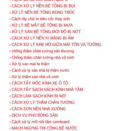
› CÁCH XỬ LÝ NỀN BÊ TÔNG BỊ BỤI
› XỬ LÝ NỀN BÊ TÔNG BONG TRÓC
› Cách tẩy chữ in trên cốc thủy tinh
› XỬ LÝ BỀ MẶT BÊ TÔNG BỊ MƯA
› XỬ LÝ SÀN BÊ TÔNG MỚI ĐỔ BỊ NỨT
› CÁCH XỬ LÝ NỀN XI MĂNG BỊ ẨM
› CÁCH XỬ LÝ KHE HỞ GIỮA MÁI TÔN VÀ TƯỜNG
› chống thấm chân tường sân thượng
› Chống thấm chân tường nhà vệ sinh
› Xử lý sàn mái bị thấm
› Cách xử lý sàn nhà bị thấm nước
› Xử lý thấm sàn nhà vệ sinh
› CÁCH TẨY MỐC KÍNH XE Ô TÔ
› CÁCH TẨY SẠCH VÁCH KÍNH NHÀ TẮM
› CÁCH LÀM SẠCH KÍNH BỊ MỜ
› CÁCH XỬ LÝ THẤM CHÂN TƯỜNG
› CÁCH SƠN NỀN NHÀ XƯỞNG
› DỊCH VỤ PHỦ BÓNG SÀN
› Cách xử lý mối nối tấm cemboard
› MẠCH NGỪNG THI CÔNG BỂ NƯỚC