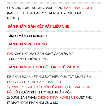
SỬA CHỮA MẶT ĐƯỜNG BĂNG BẰNG
SẢN PHẨM VCOLD
(RAPID SET HIGH EARLY STRENGTH STRUCTURAL
GROUT)
SẢN PHẨM GẮN KẾT VẬT LIỆU NHẸ
TẤM XI MĂNG CEMBOARD
SẢN PHẨM PHỦ BÓNG
C2K
.
CÁC NHÀ MÁY SẢN XUẤT GẠCH ĐÁ MÀI
TERRAZZO THƯỜNG DÙNG
SẢN PHẨM KẾT NỐI BÊ TÔNG CŨ VÀ MỚI
ĐỂ PHÂN ĐOẠN KẾT NỐI ĐẠT HIỆU QUẢ TỐT NHẤT NÊN
DÙNG TỔ HỢP CÁC SẢN PHẨM SAU
1)
PRIMER CLATEX KẾT NỐI CŨ & MỚI QUÉT VÀO VỊ TRÍ
NỐI CŨ
TRƯỚC KHI T
HỰC HIỆN PHẦN MỚI
2) DÙNG SẢN PHẨM
CHỐNG THẤM NUMBER-1
Q
UÉT PHŨ
ÍT NHẤT 40CM PHẦN NỐI CŨ & MỚI