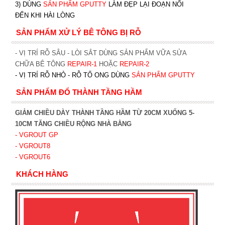
3) DÙNG
SẢN PHẨM GPUTTY
LÀM ĐẸP LẠI ĐOẠN NỐI
ĐẾN KHI HÀI LÒNG
SẢN PHẨM XỬ LÝ BÊ TÔNG BỊ RỖ
- VỊ TRÍ RỖ SÂU - LÒI SẮT DÙNG SẢN PHẨM VỮA SỬA
CHỮA BÊ TÔNG
REPAIR-1
HOẶC
REPAIR-2
- VỊ TRÍ RỖ NHỎ - RỖ TỔ ONG DÙNG
SẢN PHẨM GPUTTY
SẢN PHẨM ĐỔ THÀNH TẦNG HẦM
GIẢM CHIỀU DÀY THÀNH TẦNG HẦM TỪ 20CM XUỐNG 5-
10CM TĂNG CHIỀU RỘNG NHÀ BẰNG
- VGROUT G
P
- VGROUT8
- VGROUT6
KHÁCH HÀNG