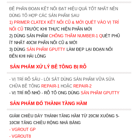
ĐỂ PHÂN ĐOẠN KẾT NỐI ĐẠT HIỆU QUẢ TỐT NHẤT NÊN
DÙNG TỔ HỢP CÁC SẢN PHẨM SAU
1)
PRIMER CLATEX KẾT NỐI CŨ & MỚI QUÉT VÀO VỊ TRÍ
NỐI CŨ
TRƯỚC KHI T
HỰC HIỆN PHẦN MỚI
2) DÙNG SẢN PHẨM
CHỐNG THẤM NUMBER-1
Q
UÉT PHŨ
ÍT NHẤT 40CM PHẦN NỐI CŨ & MỚI
3) DÙNG
SẢN PHẨM GPUTTY
LÀM ĐẸP LẠI ĐOẠN NỐI
ĐẾN KHI HÀI LÒNG
SẢN PHẨM XỬ LÝ BÊ TÔNG BỊ RỖ
- VỊ TRÍ RỖ SÂU - LÒI SẮT DÙNG SẢN PHẨM VỮA SỬA
CHỮA BÊ TÔNG
REPAIR-1
HOẶC
REPAIR-2
- VỊ TRÍ RỖ NHỎ - RỖ TỔ ONG DÙNG
SẢN PHẨM GPUTTY
SẢN PHẨM ĐỔ THÀNH TẦNG HẦM
GIẢM CHIỀU DÀY THÀNH TẦNG HẦM TỪ 20CM XUỐNG 5-
10CM TĂNG CHIỀU RỘNG NHÀ BẰNG
- VGROUT G
P
- VGROUT8