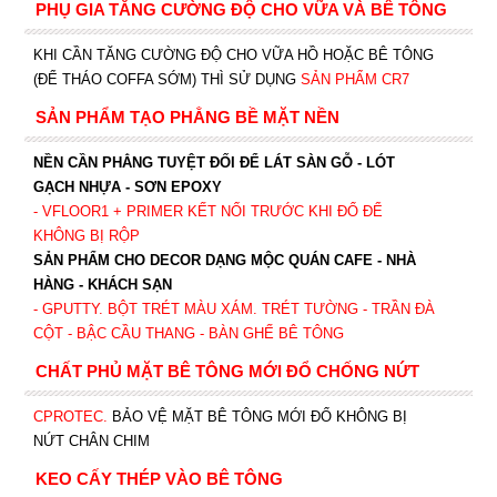
PHỤ GIA TĂNG CƯỜNG ĐỘ CHO VỮA VÀ BÊ TÔNG
KHI CẦN TĂNG CƯỜNG ĐỘ CHO VỮA HỒ HOẶC BÊ TÔNG
(ĐỂ THÁO COFFA SỚM) THÌ SỬ DỤNG
SẢN PHẨM CR7
SẢN PHẨM TẠO PHẲNG BỀ MẶT NỀN
NỀN CẦN PHẲNG TUYỆT ĐỐI ĐỂ LÁT SÀN GỖ - LÓT
GẠCH NHỰA - SƠN EPOXY
- VFLOOR1
+ PRIMER KẾT NỐI TRƯỚC KHI ĐỔ ĐỂ
KHÔNG BỊ RỘP
SẢN PHẨM CHO DECOR DẠNG MỘC QUÁN CAFE - NHÀ
HÀNG - KHÁCH SẠN
- GPUTTY. BỘT TRÉT MÀU XÁM. TRÉT TƯỜNG - TRẦN ĐÀ
CỘT - BẬC CẦU THANG - BÀN GHẾ BÊ TÔNG
CHẤT PHỦ MẶT BÊ TÔNG MỚI ĐỔ CHỐNG NỨT
CPROTEC
.
BẢO VỆ MẶT BÊ TÔNG MỚI ĐỔ KHÔNG BỊ
NỨT CHÂN CHIM
KEO CẤY THÉP VÀO BÊ TÔNG