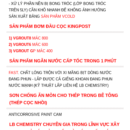
-
XỬ LÝ PHẦN NỀN BỊ BONG TRÓC (LỚP BONG TRÓC
TRÊN 5LY) CẦN KHÔ NHANH ĐỂ KHÔNG ẢNH HƯỞNG
SẢN XUẤT BẰNG
SẢN PHẨM VCOLD
SẢN PHẨM BƠM ĐẦU CỌC KINGPOST
1) VGROUT8
MÁC 800
2) VGROUT6
MÁC 600
3) VGROUT G
P
MÁC 400
SẢN PHẨM NGĂN NƯỚC CẤP TỐC TRONG 1 PHÚT
FAST
. CHẤT LỎNG TRỘN VỚI XI MĂNG BỊT DÒNG NƯỚC
ĐANG PHUN - LẤP ĐƯỢC CẢ GIẾNG KHOAN ĐANG PHUN
NƯỚC MẠNH (KỸ THUẬT LẤP LIÊN HỆ LB CHEMISTRY)
SƠN CHỐNG ĂN MÒN CHO THÉP TRONG BÊ TÔNG
(THÉP CỌC NHỒI)
ANTICORROSIVE PAINT CAM
LB CHEMISTRY CHUYÊN GIA TRONG LĨNH VỰC XÂY