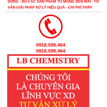
DỰNG - ĐỦ CÁC SẢN PHẨM TỪ MÓNG ĐẾN MÁI - TƯ
VẤN GIẢI PHÁP XỬ LÝ HIỆU QUẢ - CHI PHÍ THẤP
0918.599.464
0918.599.464