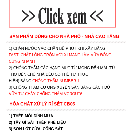
SẢN PHẨM DÙNG CHO NHÀ PHỐ - NHÀ CAO TẦNG
1) CHẶN NƯỚC VÀO CHÂN BỂ PHỐT KHI XÂY BẰNG
FAST. CHẤT LỎNG TRỘN VỚI XI MĂNG LÀM VỮA ĐÔNG
CỨNG NHANH
2)
CHỐNG THẤM CÁC HẠNG MỤC TỪ MÓNG ĐẾN MÁI (TỪ
THỢ ĐẾN CHỦ NHÀ ĐỀU CÓ THỂ TỰ THỰC
HIỆN) BẰNG
CHỐNG THẤM NUMBER-1
3)
CHỐNG THẤM CỔ ỐNG XUYÊN SÀN BẰNG CÁCH ĐỖ
VỮA TỰ CHẢY CHỐNG THẤM VGROUT6
HÓA CHẤT XỬ LÝ RỈ SÉT CB05
1) THÉP MỚI DÍNH MƯA
2) TẨY GỈ SẮT THÉP PHẾ LIỆU
3) SƠN LÓT CỬA, CỔNG SẮT