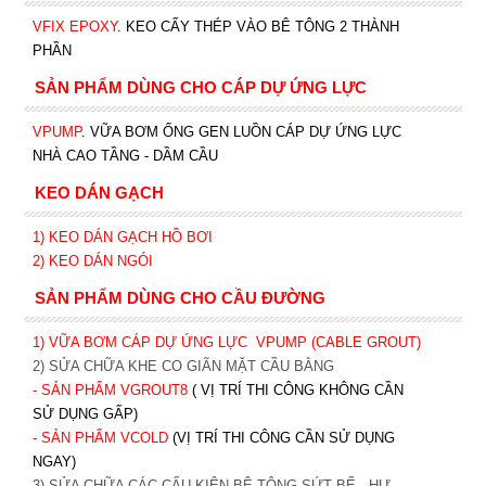
VFIX EPOXY
. KEO CẤY THÉP VÀO BÊ TÔNG 2 THÀNH
PHẦN
SẢN PHẨM DÙNG CHO CÁP DỰ ỨNG LỰC
VPUMP
. VỮA BƠM ỐNG GEN LUỒN CÁP DỰ ỨNG LỰC
NHÀ CAO TẦNG - DẦM CẦU
KEO DÁN GẠCH
1)
KEO DÁN GẠCH HỒ BƠI
2)
KEO DÁN NGÓI
SẢN PHẨM DÙNG CHO CẦU ĐƯỜNG
1) VỮA BƠM CÁP DỰ ỨNG LỰC
VPUMP (CABLE GROUT)
2) SỬA CHỮA KHE CO GIÃN MẶT CẦU BẰNG
- SẢN PHẨM VGROUT8
( VỊ TRÍ THI CÔNG KHÔNG CẦN
SỬ DỤNG GẤP)
- SẢN PHẨM VCOLD
(VỊ TRÍ THI CÔNG CẦN SỬ DỤNG
NGAY)
3) SỬA CHỮA CÁC CẤU KIỆN BÊ TÔNG SỨT BỂ - HƯ