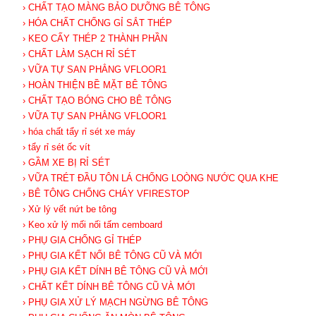
› CHẤT TẠO MÀNG BẢO DƯỠNG BÊ TÔNG
› HÓA CHẤT CHỐNG GỈ SẮT THÉP
› KEO CẤY THÉP 2 THÀNH PHẦN
› CHẤT LÀM SẠCH RỈ SÉT
› VỮA TỰ SAN PHẲNG VFLOOR1
› HOÀN THIỆN BỀ MẶT BÊ TÔNG
› CHẤT TẠO BÓNG CHO BÊ TÔNG
› VỮA TỰ SAN PHẲNG VFLOOR1
› hóa chất tẩy rỉ sét xe máy
› tẩy rỉ sét ốc vít
› GẦM XE BỊ RỈ SÉT
› VỮA TRÉT ĐẦU TÔN LÁ CHỐNG LOÒNG NƯỚC QUA KHE
› BÊ TÔNG CHỐNG CHÁY VFIRESTOP
› Xử lý vết nứt be tông
› Keo xử lý mối nối tấm cemboard
› PHỤ GIA CHỐNG GỈ THÉP
› PHỤ GIA KẾT NỐI BÊ TÔNG CŨ VÀ MỚI
› PHỤ GIA KẾT DÍNH BÊ TÔNG CŨ VÀ MỚI
› CHẤT KẾT DÍNH BÊ TÔNG CŨ VÀ MỚI
› PHỤ GIA XỬ LÝ MẠCH NGỪNG BÊ TÔNG