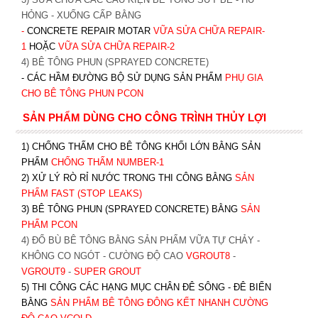
HỎNG - XUỐNG CẤP BẰNG
-
CONCRETE REPAIR MOTAR
VỮA SỬA CHỮA REPAIR-
1
HOẶC
V
ỮA SỬA CHỮA REPAIR-2
4) BÊ TÔNG PHUN (SPRAYED CONCRETE)
- CÁC HẦM ĐƯỜNG BỘ SỬ DỤNG SẢN PHẨM
PHỤ GIA
CHO BÊ TÔNG PHUN PCON
SẢN PHẨM DÙNG CHO CÔNG TRÌNH THỦY LỢI
1) CHỐNG THẤM CHO BÊ TÔNG KHỐI LỚN BẰNG SẢN
PHẨM
CHỐNG THẤM NUMBER-1
2) XỬ LÝ RÒ RỈ NƯỚC TRONG THI CÔNG BẰNG
SẢN
PHẨM FAST (STOP LEAKS)
3) BÊ TÔNG PHUN (SPRAYED CONCRETE) BẰNG
SẢN
PHẨM PCON
4) ĐỔ BÙ BÊ TÔNG BẰNG SẢN PHẨM VỮA TỰ CHẢY -
KHÔNG CO NGÓT - CƯỜNG ĐỘ CAO
VGROUT8
-
VGROUT9
-
SUPER GROUT
5) THI CÔNG CÁC HẠNG MỤC CHÂN ĐÊ SÔNG - ĐÊ BIỂN
BẰNG
SẢN PHẨM BÊ TÔNG ĐÔNG KẾT NHANH CƯỜNG