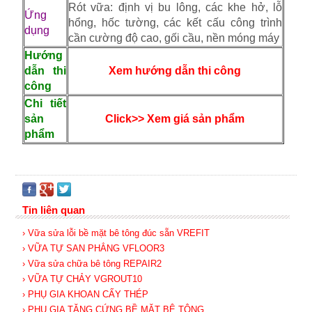
Rót vữa: định vị bu lông, các khe hở, lỗ
Ứng
hổng, hốc tường, các kết cấu công trình
dụng
cần cường độ cao, gối cầu, nền móng máy
Hướng
dẫn thi
Xem hướng dẫn thi công
công
Chi tiết
sản
Click>> Xem giá sản phẩm
phẩm
Tin liên quan
› Vữa sửa lỗi bề mặt bê tông đúc sẵn VREFIT
› VỮA TỰ SAN PHẲNG VFLOOR3
› Vữa sửa chữa bê tông REPAIR2
› VỮA TỰ CHẢY VGROUT10
› PHỤ GIA KHOAN CẤY THÉP
› PHỤ GIA TĂNG CỨNG BỀ MẶT BÊ TÔNG