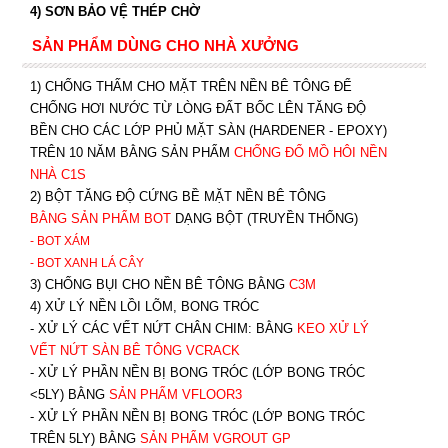
4) SƠN BẢO VỆ THÉP CHỜ
SẢN PHẨM DÙNG CHO NHÀ XƯỞNG
1) CHỐNG THẤM CHO MẶT TRÊN NỀN BÊ TÔNG ĐỂ
CHỐNG HƠI NƯỚC TỪ LÒNG ĐẤT BỐC LÊN TĂNG ĐỘ
BỀN CHO CÁC LỚP PHỦ MẶT SÀN (HARDENER - EPOXY)
TRÊN 10 NĂM BẰNG SẢN PHẨM
CHỐNG ĐỔ MỒ HÔI NỀN
NHÀ C1S
2) BỘT TĂNG ĐỘ CỨNG BỀ MẶT NỀN BÊ TÔNG
BẰNG SẢN PHẨM BOT
DẠNG BỘT (TRUYỀN THỐNG)
- BOT XÁM
- BOT XANH
LÁ CÂY
3) CHỐNG BỤI CHO NỀN BÊ TÔNG BẰNG
C3M
4) XỬ LÝ NỀN LỒI LÕM, BONG TRÓC
- XỬ LÝ CÁC VẾT NỨT CHÂN CHIM: BẰNG
K
EO XỬ LÝ
VẾT NỨT SÀN BÊ TÔNG VCRACK
- XỬ LÝ PHẦN NỀN BỊ BONG TRÓC (LỚP BONG TRÓC
<5LY) BẰNG
SẢN PHẨM VFLOOR3
- XỬ LÝ PHẦN NỀN BỊ BONG TRÓC (LỚP BONG TRÓC
TRÊN 5LY) BẰNG
SẢN PHẨM VGROUT G
P