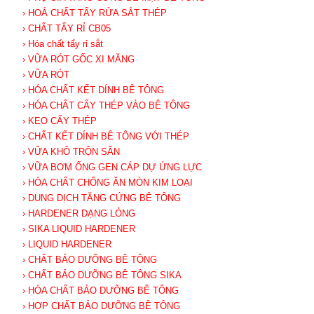
› HOÁ CHẤT TẨY RỬA SẮT THÉP
› CHẤT TẨY RỈ CB05
› Hóa chất tẩy rỉ sắt
› VỮA RÓT GỐC XI MĂNG
› VỮA RÓT
› HÓA CHẤT KẾT DÍNH BÊ TÔNG
› HÓA CHẤT CẤY THÉP VÀO BÊ TÔNG
› KEO CẤY THÉP
› CHẤT KẾT DÍNH BÊ TÔNG VỚI THÉP
› VỮA KHÔ TRỘN SẴN
› VỮA BƠM ỐNG GEN CÁP DỰ ỨNG LỰC
› HÓA CHẤT CHỐNG ĂN MÒN KIM LOẠI
› DUNG DỊCH TĂNG CỨNG BÊ TÔNG
› HARDENER DẠNG LỎNG
› SIKA LIQUID HARDENER
› LIQUID HARDENER
› CHẤT BẢO DƯỠNG BÊ TÔNG
› CHẤT BẢO DƯỠNG BÊ TÔNG SIKA
› HÓA CHẤT BẢO DƯỠNG BÊ TÔNG
› HỢP CHẤT BẢO DƯỠNG BÊ TÔNG