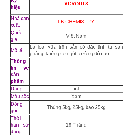
Ký
VGROUT8
hiệu
Nhà sản
LB CHEMISTRY
xuất
Quốc
Việt Nam
gia
Là loại vữa trộn sẵn có đặc tính tự san
Mô tả
phẳng, không co ngót, cường độ cao
Thông
tin về
sản
phẩm
Dạng
bột
Màu sắc
Xám
Đóng
Thùng 5kg, 25kg, bao 25kg
gói
Thời
hạn sử
18 Tháng
dụng