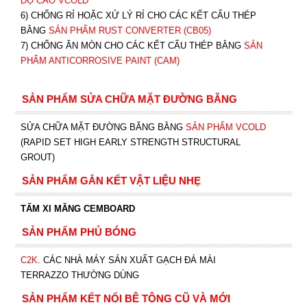
ĐỘ CAO VCOLD
6) CHỐNG RỈ HOẶC XỬ LÝ RỈ CHO CÁC KẾT CẤU THÉP
BẰNG
SẢN PHẨM RUST CONVERTER (CB05)
7) CHỐNG ĂN MÒN CHO CÁC KẾT CẤU THÉP BẰNG
SẢN
PHẨM ANTICORROSIVE PAINT (CAM)
SẢN PHẨM SỬA CHỮA MẶT ĐƯỜNG BĂNG
SỬA CHỮA MẶT ĐƯỜNG BĂNG BẰNG
SẢN PHẨM VCOLD
(RAPID SET HIGH EARLY STRENGTH STRUCTURAL
GROUT)
SẢN PHẨM GẮN KẾT VẬT LIỆU NHẸ
TẤM XI MĂNG CEMBOARD
SẢN PHẨM PHỦ BÓNG
C2K
.
CÁC NHÀ MÁY SẢN XUẤT GẠCH ĐÁ MÀI
TERRAZZO THƯỜNG DÙNG
SẢN PHẨM KẾT NỐI BÊ TÔNG CŨ VÀ MỚI