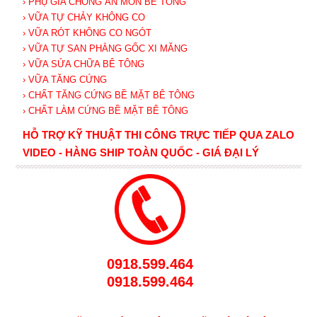
› PHỤ GIA CHỐNG ĂN MÒN BÊ TÔNG
› VỮA TỰ CHẢY KHÔNG CO
› VỮA RÓT KHÔNG CO NGÓT
› VỮA TỰ SAN PHẲNG GỐC XI MĂNG
› VỮA SỬA CHỮA BÊ TÔNG
› VỮA TĂNG CỨNG
› CHẤT TĂNG CỨNG BỀ MẶT BÊ TÔNG
› CHẤT LÀM CỨNG BỀ MẶT BÊ TÔNG
HỖ TRỢ KỸ THUẬT THI CÔNG TRỰC TIẾP QUA ZALO
VIDEO - HÀNG SHIP TOÀN QUỐC - GIÁ ĐẠI LÝ
0918.599.464
0918.599.464