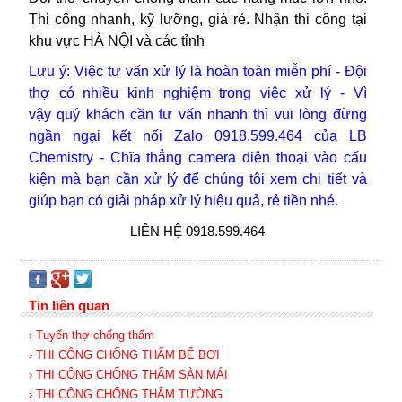
Thi công nhanh, kỹ lưỡng, giá rẻ. Nhận thi công tại
khu vực HÀ NỘI và các tỉnh
Lưu ý: Việc tư vấn xử lý là hoàn toàn miễn phí - Đội
thợ
có nhiều kinh nghiệm trong việc xử lý -
Vì
vậy
quý khách cần tư vấn nhanh thì vui lòng
đừng
ngần ngại kết nối Zalo 0918.599.464 của LB
Chemistry - Chĩa thẳng camera điện thoại vào cấu
kiện mà bạn cần xử lý để chúng tôi xem chi tiết và
giúp bạn có giải pháp xử lý hiệu quả, rẻ tiền nhé.
LIÊN HỆ 0918.599.464
Tin liên quan
› Tuyển thợ chống thấm
› THI CÔNG CHỐNG THẤM BỂ BƠI
› THI CÔNG CHỐNG THẤM SÀN MÁI
› THI CÔNG CHỐNG THẤM TƯỜNG