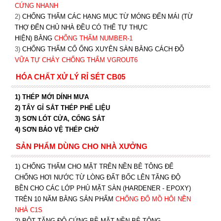
CỨNG NHANH
2)
CHỐNG THẤM CÁC HẠNG MỤC TỪ MÓNG ĐẾN MÁI (TỪ
THỢ ĐẾN CHỦ NHÀ ĐỀU CÓ THỂ TỰ THỰC
HIỆN) BẰNG
CHỐNG THẤM NUMBER-1
3)
CHỐNG THẤM CỔ ỐNG XUYÊN SÀN BẰNG CÁCH ĐỖ
VỮA TỰ CHẢY CHỐNG THẤM VGROUT6
HÓA CHẤT XỬ LÝ RỈ SÉT CB05
1) THÉP MỚI DÍNH MƯA
2) TẨY GỈ SẮT THÉP PHẾ LIỆU
3) SƠN LÓT CỬA, CỔNG SẮT
4) SƠN BẢO VỆ THÉP CHỜ
SẢN PHẨM DÙNG CHO NHÀ XƯỞNG
1) CHỐNG THẤM CHO MẶT TRÊN NỀN BÊ TÔNG ĐỂ
CHỐNG HƠI NƯỚC TỪ LÒNG ĐẤT BỐC LÊN TĂNG ĐỘ
BỀN CHO CÁC LỚP PHỦ MẶT SÀN (HARDENER - EPOXY)
TRÊN 10 NĂM BẰNG SẢN PHẨM
CHỐNG ĐỔ MỒ HÔI NỀN
NHÀ C1S
2) BỘT TĂNG ĐỘ CỨNG BỀ MẶT NỀN BÊ TÔNG