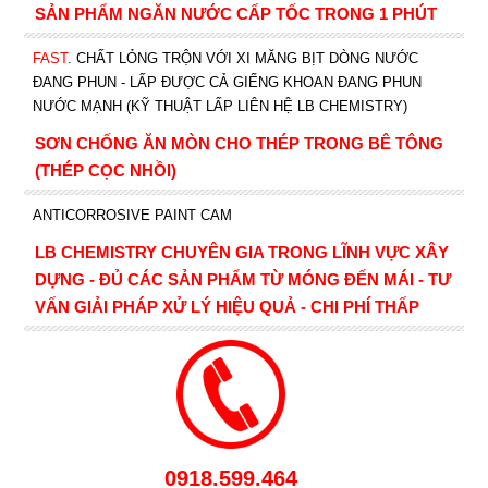
SẢN PHẨM NGĂN NƯỚC CẤP TỐC TRONG 1 PHÚT
FAST
. CHẤT LỎNG TRỘN VỚI XI MĂNG BỊT DÒNG NƯỚC
ĐANG PHUN - LẤP ĐƯỢC CẢ GIẾNG KHOAN ĐANG PHUN
NƯỚC MẠNH (KỸ THUẬT LẤP LIÊN HỆ LB CHEMISTRY)
SƠN CHỐNG ĂN MÒN CHO THÉP TRONG BÊ TÔNG
(THÉP CỌC NHỒI)
ANTICORROSIVE PAINT CAM
LB CHEMISTRY CHUYÊN GIA TRONG LĨNH VỰC XÂY
DỰNG - ĐỦ CÁC SẢN PHẨM TỪ MÓNG ĐẾN MÁI - TƯ
VẤN GIẢI PHÁP XỬ LÝ HIỆU QUẢ - CHI PHÍ THẤP
0918.599.464