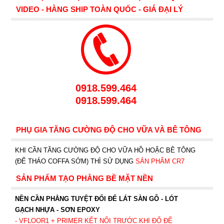
VIDEO - HÀNG SHIP TOÀN QUỐC - GIÁ ĐẠI LÝ
0918.599.464
0918.599.464
PHỤ GIA TĂNG CƯỜNG ĐỘ CHO VỮA VÀ BÊ TÔNG
KHI CẦN TĂNG CƯỜNG ĐỘ CHO VỮA HỒ HOẶC BÊ TÔNG
(ĐỂ THÁO COFFA SỚM) THÌ SỬ DỤNG
SẢN PHẨM CR7
SẢN PHẨM TẠO PHẲNG BỀ MẶT NỀN
NỀN CẦN PHẲNG TUYỆT ĐỐI ĐỂ LÁT SÀN GỖ - LÓT
GẠCH NHỰA - SƠN EPOXY
- VFLOOR1
+ PRIMER KẾT NỐI TRƯỚC KHI ĐỔ ĐỂ