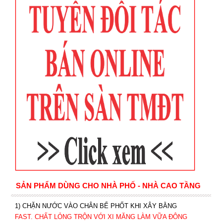
SẢN PHẨM DÙNG CHO NHÀ PHỐ - NHÀ CAO TẦNG
1) CHẶN NƯỚC VÀO CHÂN BỂ PHỐT KHI XÂY BẰNG
FAST. CHẤT LỎNG TRỘN VỚI XI MĂNG LÀM VỮA ĐÔNG