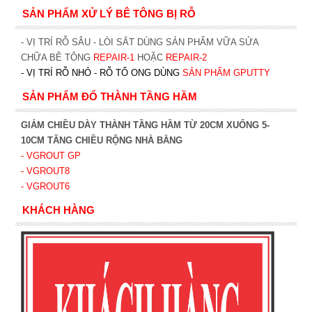
SẢN PHẨM XỬ LÝ BÊ TÔNG BỊ RỖ
- VỊ TRÍ RỖ SÂU - LÒI SẮT DÙNG SẢN PHẨM VỮA SỬA
CHỮA BÊ TÔNG
REPAIR-1
HOẶC
REPAIR-2
- VỊ TRÍ RỖ NHỎ - RỖ TỔ ONG DÙNG
SẢN PHẨM GPUTTY
SẢN PHẨM ĐỔ THÀNH TẦNG HẦM
GIẢM CHIỀU DÀY THÀNH TẦNG HẦM TỪ 20CM XUỐNG 5-
10CM TĂNG CHIỀU RỘNG NHÀ BẰNG
- VGROUT G
P
- VGROUT8
- VGROUT6
KHÁCH HÀNG