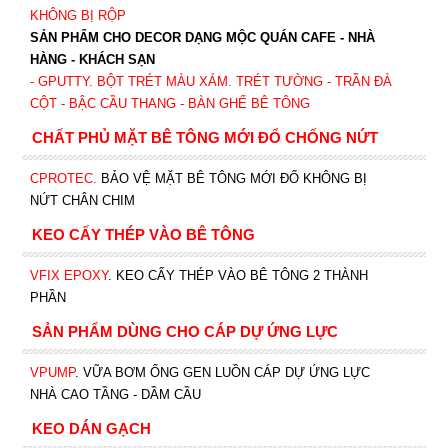
KHÔNG BỊ RỘP
SẢN PHẨM CHO DECOR DẠNG MỘC QUÁN CAFE - NHÀ
HÀNG - KHÁCH SẠN
- GPUTTY. BỘT TRÉT MÀU XÁM. TRÉT TƯỜNG - TRẦN ĐÀ
CỘT - BẬC CẦU THANG - BÀN GHẾ BÊ TÔNG
CHẤT PHỦ MẶT BÊ TÔNG MỚI ĐỔ CHỐNG NỨT
CPROTEC
.
BẢO VỆ MẶT BÊ TÔNG MỚI ĐỔ KHÔNG BỊ
NỨT CHÂN CHIM
KEO CẤY THÉP VÀO BÊ TÔNG
VFIX EPOXY
. KEO CẤY THÉP VÀO BÊ TÔNG 2 THÀNH
PHẦN
SẢN PHẨM DÙNG CHO CÁP DỰ ỨNG LỰC
VPUMP
. VỮA BƠM ỐNG GEN LUỒN CÁP DỰ ỨNG LỰC
NHÀ CAO TẦNG - DẦM CẦU
KEO DÁN GẠCH