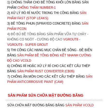
1) CHỐNG THẤM CHO BÊ TÔNG KHỐI LỚN BẰNG SẢN
PHẨM
CHỐNG THẤM NUMBER-1
2) XỬ LÝ RÒ RỈ NƯỚC TRONG THI CÔNG BẰNG
SẢN
PHẨM FAST (STOP LEAKS)
3) BÊ TÔNG PHUN (SPRAYED CONCRETE) BẰNG
SẢN
PHẨM PCON
4) ĐỔ BÙ BÊ TÔNG BẰNG SẢN PHẨM VỮA TỰ CHẢY -
KHÔNG CO NGÓT - CƯỜNG ĐỘ CAO
VGROUT8
-
VGROUT9
-
SUPER GROUT
5) THI CÔNG CÁC HẠNG MỤC CHÂN ĐÊ SÔNG - ĐÊ BIỂN
BẰNG
SẢN PHẨM BÊ TÔNG ĐÔNG KẾT NHANH CƯỜNG
ĐỘ CAO VCOLD
6) CHỐNG RỈ HOẶC XỬ LÝ RỈ CHO CÁC KẾT CẤU THÉP
BẰNG
SẢN PHẨM RUST CONVERTER (CB05)
7) CHỐNG ĂN MÒN CHO CÁC KẾT CẤU THÉP BẰNG
SẢN
PHẨM ANTICORROSIVE PAINT (CAM)
SẢN PHẨM SỬA CHỮA MẶT ĐƯỜNG BĂNG
SỬA CHỮA MẶT ĐƯỜNG BĂNG BẰNG
SẢN PHẨM VCOLD