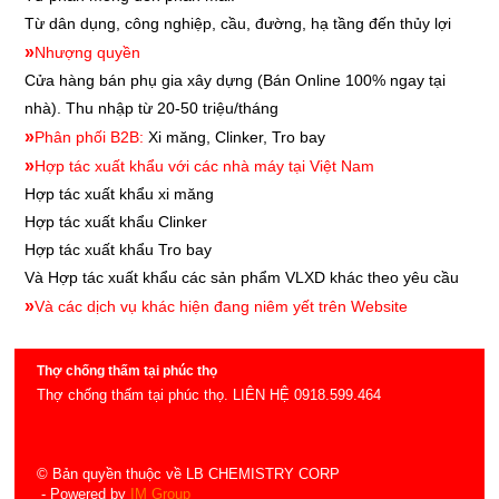
Từ dân dụng, công nghiệp, cầu, đường, hạ tầng đến thủy lợi
»
Nhượng quyền
Cửa hàng bán phụ gia xây dựng
(Bán Online 100% ngay tại
nhà). Thu nhập từ 20-50 triệu/tháng
»
Phân phối B2B:
Xi măng, Clinker, Tro bay
»
Hợp tác xuất khẩu với các nhà máy tại Việt Nam
Hợp tác xuất khẩu xi măng
Hợp tác xuất khẩu
Clinker
Hợp tác xuất khẩu
Tro bay
Và Hợp tác xuất khẩu các sản phẩm VLXD khác theo yêu cầu
»
Và các dịch vụ khác hiện đang niêm yết trên Website
Thợ chống thấm tại phúc thọ
Thợ chống thấm tại phúc thọ. LIÊN HỆ 0918.599.464
© Bản quyền thuộc về LB CHEMISTRY CORP
- Powered by
IM Group