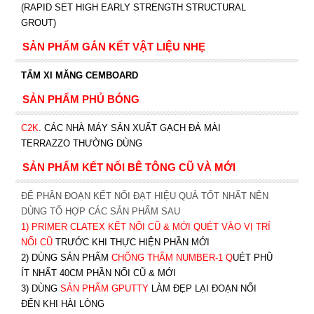
(RAPID SET HIGH EARLY STRENGTH STRUCTURAL
GROUT)
SẢN PHẨM GẮN KẾT VẬT LIỆU NHẸ
TẤM XI MĂNG CEMBOARD
SẢN PHẨM PHỦ BÓNG
C2K
.
CÁC NHÀ MÁY SẢN XUẤT GẠCH ĐÁ MÀI
TERRAZZO THƯỜNG DÙNG
SẢN PHẨM KẾT NỐI BÊ TÔNG CŨ VÀ MỚI
ĐỂ PHÂN ĐOẠN KẾT NỐI ĐẠT HIỆU QUẢ TỐT NHẤT NÊN
DÙNG TỔ HỢP CÁC SẢN PHẨM SAU
1)
PRIMER CLATEX KẾT NỐI CŨ & MỚI QUÉT VÀO VỊ TRÍ
NỐI CŨ
TRƯỚC KHI T
HỰC HIỆN PHẦN MỚI
2) DÙNG SẢN PHẨM
CHỐNG THẤM NUMBER-1
Q
UÉT PHŨ
ÍT NHẤT 40CM PHẦN NỐI CŨ & MỚI
3) DÙNG
SẢN PHẨM GPUTTY
LÀM ĐẸP LẠI ĐOẠN NỐI
ĐẾN KHI HÀI LÒNG