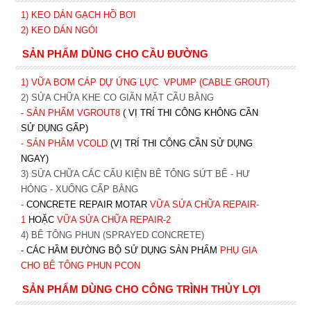
1)
KEO DÁN GẠCH HỒ BƠI
2)
KEO DÁN NGÓI
SẢN PHẨM DÙNG CHO CẦU ĐƯỜNG
1) VỮA BƠM CÁP DỰ ỨNG LỰC
VPUMP (CABLE GROUT)
2) SỬA CHỮA KHE CO GIÃN MẶT CẦU BẰNG
- SẢN PHẨM VGROUT8
( VỊ TRÍ THI CÔNG KHÔNG CẦN
SỬ DỤNG GẤP)
- SẢN PHẨM VCOLD
(VỊ TRÍ THI CÔNG CẦN SỬ DỤNG
NGAY)
3) SỬA CHỮA CÁC CẤU KIỆN BÊ TÔNG SỨT BỂ - HƯ
HỎNG - XUỐNG CẤP BẰNG
-
CONCRETE REPAIR MOTAR
VỮA SỬA CHỮA REPAIR-
1
HOẶC
V
ỮA SỬA CHỮA REPAIR-2
4) BÊ TÔNG PHUN (SPRAYED CONCRETE)
- CÁC HẦM ĐƯỜNG BỘ SỬ DỤNG SẢN PHẨM
PHỤ GIA
CHO BÊ TÔNG PHUN PCON
SẢN PHẨM DÙNG CHO CÔNG TRÌNH THỦY LỢI