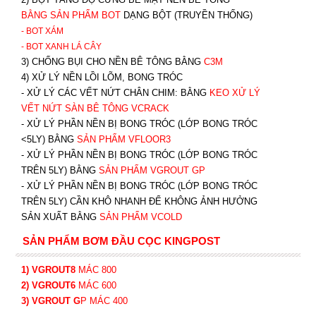
BẰNG SẢN PHẨM BOT
DẠNG BỘT (TRUYỀN THỐNG)
- BOT XÁM
- BOT XANH
LÁ CÂY
3) CHỐNG BỤI CHO NỀN BÊ TÔNG BẰNG
C3M
4) XỬ LÝ NỀN LỒI LÕM, BONG TRÓC
- XỬ LÝ CÁC VẾT NỨT CHÂN CHIM: BẰNG
K
EO XỬ LÝ
VẾT NỨT SÀN BÊ TÔNG VCRACK
- XỬ LÝ PHẦN NỀN BỊ BONG TRÓC (LỚP BONG TRÓC
<5LY) BẰNG
SẢN PHẨM VFLOOR3
- XỬ LÝ PHẦN NỀN BỊ BONG TRÓC (LỚP BONG TRÓC
TRÊN 5LY) BẰNG
SẢN PHẨM VGROUT G
P
-
XỬ LÝ PHẦN NỀN BỊ BONG TRÓC (LỚP BONG TRÓC
TRÊN 5LY) CẦN KHÔ NHANH ĐỂ KHÔNG ẢNH HƯỞNG
SẢN XUẤT BẰNG
SẢN PHẨM VCOLD
SẢN PHẨM BƠM ĐẦU CỌC KINGPOST
1) VGROUT8
MÁC 800
2) VGROUT6
MÁC 600
3) VGROUT G
P
MÁC 400