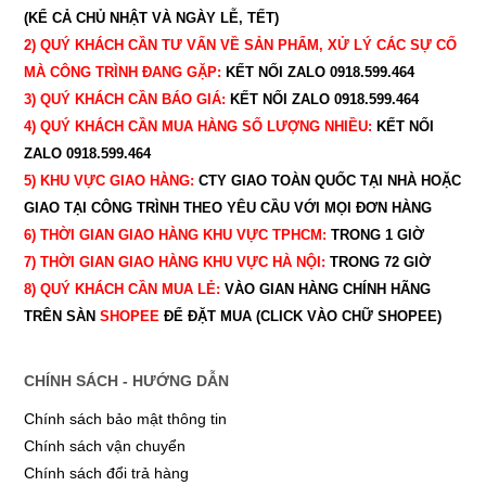
(KỂ CẢ CHỦ NHẬT VÀ NGÀY LỄ, TẾT)
2) QUÝ KHÁCH CẦN TƯ VẤN VỀ SẢN PHẨM, XỬ LÝ CÁC SỰ CỐ
MÀ CÔNG TRÌNH ĐANG GẶP:
KẾT NỐI ZALO 0918.599.464
3) QUÝ
KHÁCH CẦN BÁO GIÁ:
KẾT NỐI ZALO 0918.599.464
4) QUÝ
KHÁCH CẦN MUA HÀNG SỐ LƯỢNG NHIỀU:
KẾT NỐI
ZALO 0918.599.464
5) KHU VỰC GIAO HÀNG:
CTY GIAO
TOÀN QUỐC TẠI NHÀ HOẶC
GIAO TẠI CÔNG TRÌNH THEO YÊU CẦU
VỚI MỌI ĐƠN HÀNG
6) THỜI GIAN GIAO HÀNG KHU VỰC TPHCM:
TRONG 1 GIỜ
7) THỜI GIAN GIAO HÀNG KHU VỰC HÀ NỘI:
TRONG 72 GIỜ
8) QUÝ
KHÁCH CẦN MUA LẺ:
VÀO GIAN HÀNG CHÍNH HÃNG
TRÊN SÀN
SHOPEE
ĐỂ ĐẶT MUA (CLICK VÀO CHỮ SHOPEE)
CHÍNH SÁCH - HƯỚNG DẪN
Chính sách bảo mật thông tin
Chính sách vận chuyển
Chính sách đổi trả hàng