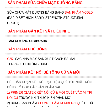
SẢN PHẨM SỬA CHỮA MẶT ĐƯỜNG BĂNG
SỬA CHỮA MẶT ĐƯỜNG BĂNG BẰNG
SẢN PHẨM VCOLD
(RAPID SET HIGH EARLY STRENGTH STRUCTURAL
GROUT)
SẢN PHẨM GẮN KẾT VẬT LIỆU NHẸ
TẤM XI MĂNG CEMBOARD
SẢN PHẨM PHỦ BÓNG
C2K
.
CÁC NHÀ MÁY SẢN XUẤT GẠCH ĐÁ MÀI
TERRAZZO THƯỜNG DÙNG
SẢN PHẨM KẾT NỐI BÊ TÔNG CŨ VÀ MỚI
ĐỂ PHÂN ĐOẠN KẾT NỐI ĐẠT HIỆU QUẢ TỐT NHẤT NÊN
DÙNG TỔ HỢP CÁC SẢN PHẨM SAU
1)
PRIMER CLATEX KẾT NỐI CŨ & MỚI QUÉT VÀO VỊ TRÍ
NỐI CŨ
TRƯỚC KHI T
HỰC HIỆN PHẦN MỚI
2) DÙNG SẢN PHẨM
CHỐNG THẤM NUMBER-1
Q
UÉT PHŨ