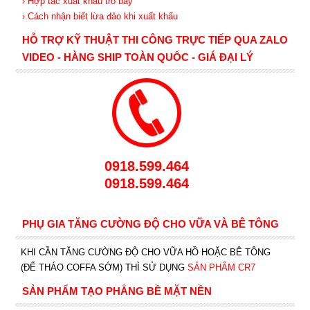
› Hợp tác xuất khẩu tro bay
› Cách nhận biết lừa đảo khi xuất khẩu
HỖ TRỢ KỸ THUẬT THI CÔNG TRỰC TIẾP QUA ZALO
VIDEO - HÀNG SHIP TOÀN QUỐC - GIÁ ĐẠI LÝ
0918.599.464
0918.599.464
PHỤ GIA TĂNG CƯỜNG ĐỘ CHO VỮA VÀ BÊ TÔNG
KHI CẦN TĂNG CƯỜNG ĐỘ CHO VỮA HỒ HOẶC BÊ TÔNG
(ĐỂ THÁO COFFA SỚM) THÌ SỬ DỤNG
SẢN PHẨM CR7
SẢN PHẨM TẠO PHẲNG BỀ MẶT NỀN