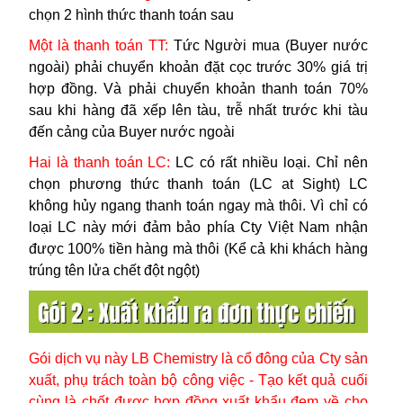
chọn 2 hình thức thanh toán sau
Một là thanh toán TT:
Tức Người mua (Buyer nước
ngoài) phải chuyển khoản đặt cọc trước 30% giá trị
hợp đồng. Và phải chuyển khoản thanh toán 70%
sau khi hàng đã xếp lên tàu, trễ nhất trước khi tàu
đến cảng của
Buyer nước ngoài
Hai là thanh toán LC:
LC có rất nhiều loại. Chỉ nên
chọn phương thức thanh toán (LC at Sight) LC
không hủy ngang thanh toán ngay mà thôi. Vì
chỉ có
loại LC này mới đảm bảo phía Cty Việt Nam nhận
được 100% tiền hàng mà thôi (Kể cả khi khách hàng
trúng tên lửa chết đột ngột)
Gói dịch vụ này LB Chemistry là cổ đông của Cty sản
xuất, phụ trách toàn bộ công việc - Tạo kết quả cuối
cùng là chốt được hợp đồng xuất khẩu đem về cho