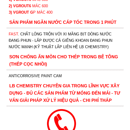
2) VGROUT6
MÁC 600
3) VGROUT G
P
MÁC 400
SẢN PHẨM NGĂN NƯỚC CẤP TỐC TRONG 1 PHÚT
FAST
. CHẤT LỎNG TRỘN VỚI XI MĂNG BỊT DÒNG NƯỚC
ĐANG PHUN - LẤP ĐƯỢC CẢ GIẾNG KHOAN ĐANG PHUN
NƯỚC MẠNH (KỸ THUẬT LẤP LIÊN HỆ LB CHEMISTRY)
SƠN CHỐNG ĂN MÒN CHO THÉP TRONG BÊ TÔNG
(THÉP CỌC NHỒI)
ANTICORROSIVE PAINT CAM
LB CHEMISTRY CHUYÊN GIA TRONG LĨNH VỰC XÂY
DỰNG - ĐỦ CÁC SẢN PHẨM TỪ MÓNG ĐẾN MÁI - TƯ
VẤN GIẢI PHÁP XỬ LÝ HIỆU QUẢ - CHI PHÍ THẤP