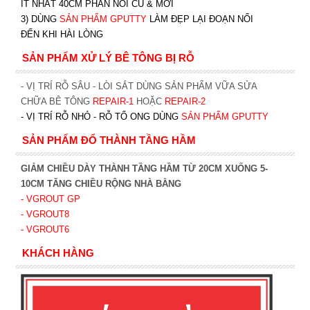
ÍT NHẤT 40CM PHẦN NỐI CŨ & MỚI
3) DÙNG
SẢN PHẨM GPUTTY
LÀM ĐẸP LẠI ĐOẠN NỐI
ĐẾN KHI HÀI LÒNG
SẢN PHẨM XỬ LÝ BÊ TÔNG BỊ RỖ
- VỊ TRÍ RỖ SÂU - LÒI SẮT DÙNG SẢN PHẨM VỮA SỬA
CHỮA BÊ TÔNG
REPAIR-1
HOẶC
REPAIR-2
- VỊ TRÍ RỖ NHỎ - RỖ TỔ ONG DÙNG
SẢN PHẨM GPUTTY
SẢN PHẨM ĐỔ THÀNH TẦNG HẦM
GIẢM CHIỀU DÀY THÀNH TẦNG HẦM TỪ 20CM XUỐNG 5-
10CM TĂNG CHIỀU RỘNG NHÀ BẰNG
- VGROUT G
P
- VGROUT8
- VGROUT6
KHÁCH HÀNG