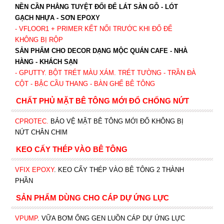
NỀN CẦN PHẲNG TUYỆT ĐỐI ĐỂ LÁT SÀN GỖ - LÓT
GẠCH NHỰA - SƠN EPOXY
- VFLOOR1
+ PRIMER KẾT NỐI TRƯỚC KHI ĐỔ ĐỂ
KHÔNG BỊ RỘP
SẢN PHẨM CHO DECOR DẠNG MỘC QUÁN CAFE - NHÀ
HÀNG - KHÁCH SẠN
- GPUTTY. BỘT TRÉT MÀU XÁM. TRÉT TƯỜNG - TRẦN ĐÀ
CỘT - BẬC CẦU THANG - BÀN GHẾ BÊ TÔNG
CHẤT PHỦ MẶT BÊ TÔNG MỚI ĐỔ CHỐNG NỨT
CPROTEC
.
BẢO VỆ MẶT BÊ TÔNG MỚI ĐỔ KHÔNG BỊ
NỨT CHÂN CHIM
KEO CẤY THÉP VÀO BÊ TÔNG
VFIX EPOXY
. KEO CẤY THÉP VÀO BÊ TÔNG 2 THÀNH
PHẦN
SẢN PHẨM DÙNG CHO CÁP DỰ ỨNG LỰC
VPUMP
. VỮA BƠM ỐNG GEN LUỒN CÁP DỰ ỨNG LỰC