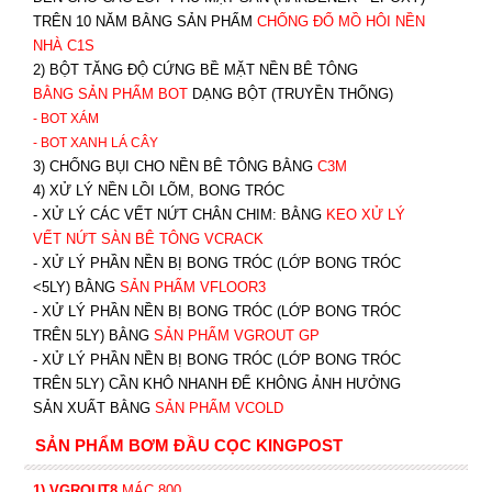
TRÊN 10 NĂM BẰNG SẢN PHẨM
CHỐNG ĐỔ MỒ HÔI NỀN
NHÀ C1S
2) BỘT TĂNG ĐỘ CỨNG BỀ MẶT NỀN BÊ TÔNG
BẰNG SẢN PHẨM BOT
DẠNG BỘT (TRUYỀN THỐNG)
- BOT XÁM
- BOT XANH
LÁ CÂY
3) CHỐNG BỤI CHO NỀN BÊ TÔNG BẰNG
C3M
4) XỬ LÝ NỀN LỒI LÕM, BONG TRÓC
- XỬ LÝ CÁC VẾT NỨT CHÂN CHIM: BẰNG
K
EO XỬ LÝ
VẾT NỨT SÀN BÊ TÔNG VCRACK
- XỬ LÝ PHẦN NỀN BỊ BONG TRÓC (LỚP BONG TRÓC
<5LY) BẰNG
SẢN PHẨM VFLOOR3
- XỬ LÝ PHẦN NỀN BỊ BONG TRÓC (LỚP BONG TRÓC
TRÊN 5LY) BẰNG
SẢN PHẨM VGROUT G
P
-
XỬ LÝ PHẦN NỀN BỊ BONG TRÓC (LỚP BONG TRÓC
TRÊN 5LY) CẦN KHÔ NHANH ĐỂ KHÔNG ẢNH HƯỞNG
SẢN XUẤT BẰNG
SẢN PHẨM VCOLD
SẢN PHẨM BƠM ĐẦU CỌC KINGPOST
1) VGROUT8
MÁC 800