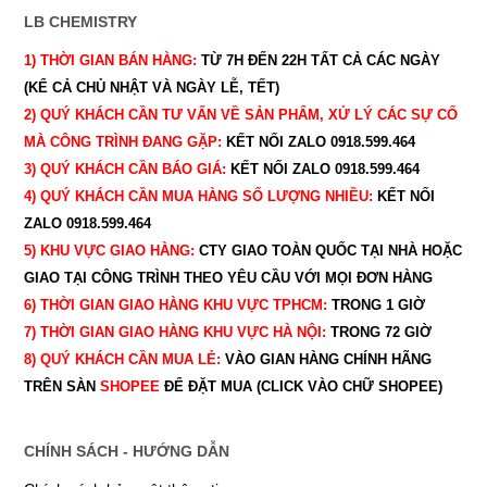
LB CHEMISTRY
1) THỜI GIAN BÁN HÀNG:
TỪ 7H ĐẾN 22H
TẤT CẢ CÁC NGÀY
(KỂ CẢ CHỦ NHẬT VÀ NGÀY LỄ, TẾT)
2) QUÝ KHÁCH CẦN TƯ VẤN VỀ SẢN PHẨM, XỬ LÝ CÁC SỰ CỐ
MÀ CÔNG TRÌNH ĐANG GẶP:
KẾT NỐI ZALO 0918.599.464
3) QUÝ
KHÁCH CẦN BÁO GIÁ:
KẾT NỐI ZALO 0918.599.464
4) QUÝ
KHÁCH CẦN MUA HÀNG SỐ LƯỢNG NHIỀU:
KẾT NỐI
ZALO 0918.599.464
5) KHU VỰC GIAO HÀNG:
CTY GIAO
TOÀN QUỐC TẠI NHÀ HOẶC
GIAO TẠI CÔNG TRÌNH THEO YÊU CẦU
VỚI MỌI ĐƠN HÀNG
6) THỜI GIAN GIAO HÀNG KHU VỰC TPHCM:
TRONG 1 GIỜ
7) THỜI GIAN GIAO HÀNG KHU VỰC HÀ NỘI:
TRONG 72 GIỜ
8) QUÝ
KHÁCH CẦN MUA LẺ:
VÀO GIAN HÀNG CHÍNH HÃNG
TRÊN SÀN
SHOPEE
ĐỂ ĐẶT MUA (CLICK VÀO CHỮ SHOPEE)
CHÍNH SÁCH - HƯỚNG DẪN