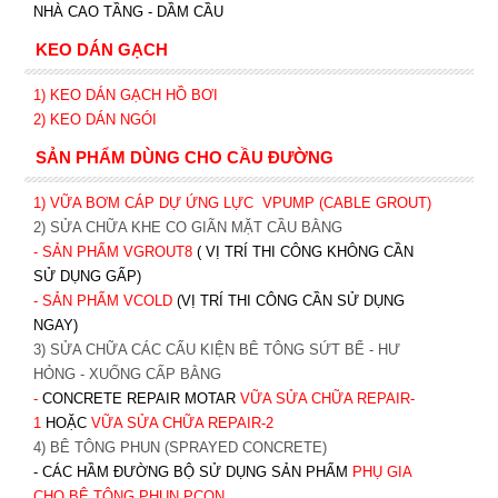
NHÀ CAO TẦNG - DẦM CẦU
KEO DÁN GẠCH
1)
KEO DÁN GẠCH HỒ BƠI
2)
KEO DÁN NGÓI
SẢN PHẨM DÙNG CHO CẦU ĐƯỜNG
1) VỮA BƠM CÁP DỰ ỨNG LỰC
VPUMP (CABLE GROUT)
2) SỬA CHỮA KHE CO GIÃN MẶT CẦU BẰNG
- SẢN PHẨM VGROUT8
( VỊ TRÍ THI CÔNG KHÔNG CẦN
SỬ DỤNG GẤP)
- SẢN PHẨM VCOLD
(VỊ TRÍ THI CÔNG CẦN SỬ DỤNG
NGAY)
3) SỬA CHỮA CÁC CẤU KIỆN BÊ TÔNG SỨT BỂ - HƯ
HỎNG - XUỐNG CẤP BẰNG
-
CONCRETE REPAIR MOTAR
VỮA SỬA CHỮA REPAIR-
1
HOẶC
V
ỮA SỬA CHỮA REPAIR-2
4) BÊ TÔNG PHUN (SPRAYED CONCRETE)
- CÁC HẦM ĐƯỜNG BỘ SỬ DỤNG SẢN PHẨM
PHỤ GIA
CHO BÊ TÔNG PHUN PCON