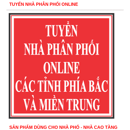
TUYỂN NHÀ PHÂN PHỐI ONLINE
SẢN PHẨM DÙNG CHO NHÀ PHỐ - NHÀ CAO TẦNG