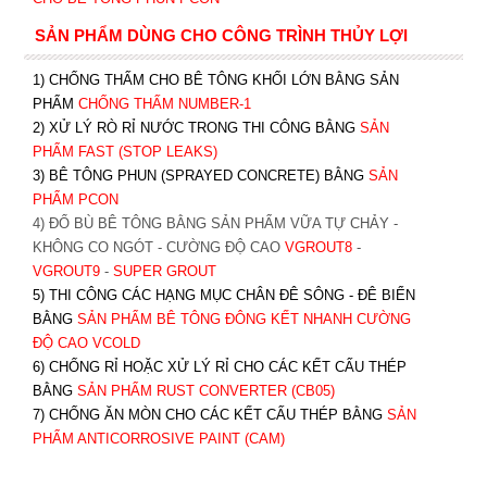
SẢN PHẨM DÙNG CHO CÔNG TRÌNH THỦY LỢI
1) CHỐNG THẤM CHO BÊ TÔNG KHỐI LỚN BẰNG SẢN
PHẨM
CHỐNG THẤM NUMBER-1
2) XỬ LÝ RÒ RỈ NƯỚC TRONG THI CÔNG BẰNG
SẢN
PHẨM FAST (STOP LEAKS)
3) BÊ TÔNG PHUN (SPRAYED CONCRETE) BẰNG
SẢN
PHẨM PCON
4) ĐỔ BÙ BÊ TÔNG BẰNG SẢN PHẨM VỮA TỰ CHẢY -
KHÔNG CO NGÓT - CƯỜNG ĐỘ CAO
VGROUT8
-
VGROUT9
-
SUPER GROUT
5) THI CÔNG CÁC HẠNG MỤC CHÂN ĐÊ SÔNG - ĐÊ BIỂN
BẰNG
SẢN PHẨM BÊ TÔNG ĐÔNG KẾT NHANH CƯỜNG
ĐỘ CAO VCOLD
6) CHỐNG RỈ HOẶC XỬ LÝ RỈ CHO CÁC KẾT CẤU THÉP
BẰNG
SẢN PHẨM RUST CONVERTER (CB05)
7) CHỐNG ĂN MÒN CHO CÁC KẾT CẤU THÉP BẰNG
SẢN
PHẨM ANTICORROSIVE PAINT (CAM)