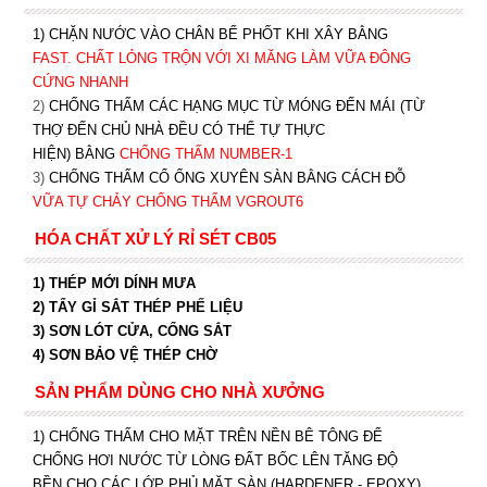
1) CHẶN NƯỚC VÀO CHÂN BỂ PHỐT KHI XÂY BẰNG
FAST. CHẤT LỎNG TRỘN VỚI XI MĂNG LÀM VỮA ĐÔNG
CỨNG NHANH
2)
CHỐNG THẤM CÁC HẠNG MỤC TỪ MÓNG ĐẾN MÁI (TỪ
THỢ ĐẾN CHỦ NHÀ ĐỀU CÓ THỂ TỰ THỰC
HIỆN) BẰNG
CHỐNG THẤM NUMBER-1
3)
CHỐNG THẤM CỔ ỐNG XUYÊN SÀN BẰNG CÁCH ĐỖ
VỮA TỰ CHẢY CHỐNG THẤM VGROUT6
HÓA CHẤT XỬ LÝ RỈ SÉT CB05
1) THÉP MỚI DÍNH MƯA
2) TẨY GỈ SẮT THÉP PHẾ LIỆU
3) SƠN LÓT CỬA, CỔNG SẮT
4) SƠN BẢO VỆ THÉP CHỜ
SẢN PHẨM DÙNG CHO NHÀ XƯỞNG
1) CHỐNG THẤM CHO MẶT TRÊN NỀN BÊ TÔNG ĐỂ
CHỐNG HƠI NƯỚC TỪ LÒNG ĐẤT BỐC LÊN TĂNG ĐỘ
BỀN CHO CÁC LỚP PHỦ MẶT SÀN (HARDENER - EPOXY)