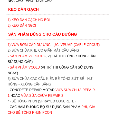
NHÀ CAO TẦNG - DẦM CẦU
KEO DÁN GẠCH
1)
KEO DÁN GẠCH HỒ BƠI
2)
KEO DÁN NGÓI
SẢN PHẨM DÙNG CHO CẦU ĐƯỜNG
1) VỮA BƠM CÁP DỰ ỨNG LỰC
VPUMP (CABLE GROUT)
2) SỬA CHỮA KHE CO GIÃN MẶT CẦU BẰNG
- SẢN PHẨM VGROUT8
( VỊ TRÍ THI CÔNG KHÔNG CẦN
SỬ DỤNG GẤP)
- SẢN PHẨM VCOLD
(VỊ TRÍ THI CÔNG CẦN SỬ DỤNG
NGAY)
3) SỬA CHỮA CÁC CẤU KIỆN BÊ TÔNG SỨT BỂ - HƯ
HỎNG - XUỐNG CẤP BẰNG
-
CONCRETE REPAIR MOTAR
VỮA SỬA CHỮA REPAIR-
1
HOẶC
V
ỮA SỬA CHỮA REPAIR-2
4) BÊ TÔNG PHUN (SPRAYED CONCRETE)
- CÁC HẦM ĐƯỜNG BỘ SỬ DỤNG SẢN PHẨM
PHỤ GIA
CHO BÊ TÔNG PHUN PCON