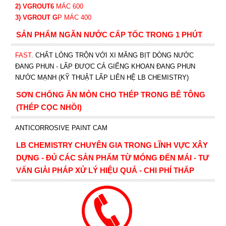
2) VGROUT6
MÁC 600
3) VGROUT G
P
MÁC 400
SẢN PHẨM NGĂN NƯỚC CẤP TỐC TRONG 1 PHÚT
FAST
. CHẤT LỎNG TRỘN VỚI XI MĂNG BỊT DÒNG NƯỚC
ĐANG PHUN - LẤP ĐƯỢC CẢ GIẾNG KHOAN ĐANG PHUN
NƯỚC MẠNH (KỸ THUẬT LẤP LIÊN HỆ LB CHEMISTRY)
SƠN CHỐNG ĂN MÒN CHO THÉP TRONG BÊ TÔNG
(THÉP CỌC NHỒI)
ANTICORROSIVE PAINT CAM
LB CHEMISTRY CHUYÊN GIA TRONG LĨNH VỰC XÂY
DỰNG - ĐỦ CÁC SẢN PHẨM TỪ MÓNG ĐẾN MÁI - TƯ
VẤN GIẢI PHÁP XỬ LÝ HIỆU QUẢ - CHI PHÍ THẤP