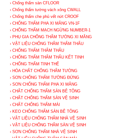
› Chống thấm sàn CFLOOR
› Chống thấm tường vách xông CWALL
› Chống thấm che phủ vết nứt CROOF
› CHỐNG THẤM PHA XI MĂNG VN-1F
› CHỐNG THẤM MẠCH NGỪNG NUMBER-1
› PHỤ GIA CHỐNG THẤM TƯỜNG XI MĂNG
› VẬT LIỆU CHỐNG THẤM THẨM THẤU
› CHỐNG THẤM THẨM THẤU
› CHỐNG THẤM THẨM THẤU KẾT TINH
› CHỐNG THẤM TINH THỂ
› HÓA CHẤT CHỐNG THẤM TƯỜNG
› SƠN CHỐNG THẤM TƯỜNG ĐỨNG
› SƠN CHỐNG THẤM PHA XI MĂNG
› CHẤT CHỐNG THẤM SÀN BÊ TÔNG
› CHẤT CHỐNG THẤM SÀN VỆ SINH
› CHẤT CHỐNG THẤM MÁI
› KEO CHỐNG THẤM SÀN BÊ TÔNG
› VẬT LIỆU CHỐNG THẤM NHÀ VỆ SINH
› VẬT LIỆU CHỐNG THẤM SÀN VỆ SINH
› SƠN CHỐNG THẤM NHÀ VỆ SINH