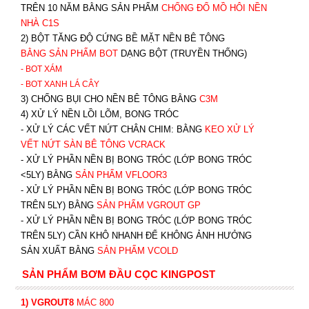
TRÊN 10 NĂM BẰNG SẢN PHẨM
CHỐNG ĐỔ MỒ HÔI NỀN
NHÀ C1S
2) BỘT TĂNG ĐỘ CỨNG BỀ MẶT NỀN BÊ TÔNG
BẰNG SẢN PHẨM BOT
DẠNG BỘT (TRUYỀN THỐNG)
- BOT XÁM
- BOT XANH
LÁ CÂY
3) CHỐNG BỤI CHO NỀN BÊ TÔNG BẰNG
C3M
4) XỬ LÝ NỀN LỒI LÕM, BONG TRÓC
- XỬ LÝ CÁC VẾT NỨT CHÂN CHIM: BẰNG
K
EO XỬ LÝ
VẾT NỨT SÀN BÊ TÔNG VCRACK
- XỬ LÝ PHẦN NỀN BỊ BONG TRÓC (LỚP BONG TRÓC
<5LY) BẰNG
SẢN PHẨM VFLOOR3
- XỬ LÝ PHẦN NỀN BỊ BONG TRÓC (LỚP BONG TRÓC
TRÊN 5LY) BẰNG
SẢN PHẨM VGROUT G
P
-
XỬ LÝ PHẦN NỀN BỊ BONG TRÓC (LỚP BONG TRÓC
TRÊN 5LY) CẦN KHÔ NHANH ĐỂ KHÔNG ẢNH HƯỞNG
SẢN XUẤT BẰNG
SẢN PHẨM VCOLD
SẢN PHẨM BƠM ĐẦU CỌC KINGPOST
1) VGROUT8
MÁC 800