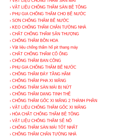
› VẬT LIỆU CHỐNG THẤM SÀN MÁI
› VẬT LIỆU CHỐNG THẤM SÀN BÊ TÔNG
› PHỤ GIA CHỐNG THẤM CHO BỂ NƯỚC
› SƠN CHỐNG THẤM BỂ NƯỚC
› KEO CHỐNG THẤM CHÂN TƯỜNG NHÀ
› CHẤT CHỐNG THẤM SÂN THƯỢNG
› CHỐNG THẤM BỒN HOA
› Vật liệu chống thấm hố pit thang máy
› CHẤT CHỐNG THẤM CỔ ỐNG
› CHỐNG THẤM BAN CÔNG
› PHỤ GIA CHỐNG THẤM BỂ NƯỚC
› CHỐNG THẤM ĐÁY TẦNG HẦM
› CHỐNG THẤM PHA XI MĂNG
› CHỐNG THẤM SÀN MÁI BỊ NỨT
› CHỐNG THẤM DẠNG TINH THỂ
› CHỐNG THẤM GỐC XI MĂNG 2 THÀNH PHẦN
› VẬT LIỆU CHỐNG THẤM GỐC XI MĂNG
› HÓA CHẤT CHỐNG THẤM BÊ TÔNG
› VẬT LIỆU CHỐNG THẤM SÊ NÔ
› CHỐNG THẤM SÀN MÁI TỐT NHẤT
› CHỐNG THẤM CHÂN TƯỜNG NHÀ