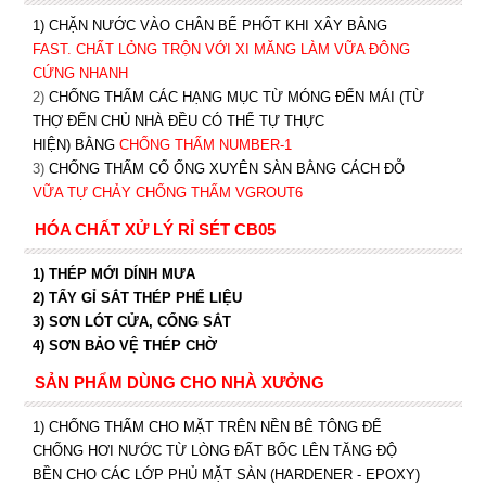
1) CHẶN NƯỚC VÀO CHÂN BỂ PHỐT KHI XÂY BẰNG
FAST. CHẤT LỎNG TRỘN VỚI XI MĂNG LÀM VỮA ĐÔNG
CỨNG NHANH
2)
CHỐNG THẤM CÁC HẠNG MỤC TỪ MÓNG ĐẾN MÁI (TỪ
THỢ ĐẾN CHỦ NHÀ ĐỀU CÓ THỂ TỰ THỰC
HIỆN) BẰNG
CHỐNG THẤM NUMBER-1
3)
CHỐNG THẤM CỔ ỐNG XUYÊN SÀN BẰNG CÁCH ĐỖ
VỮA TỰ CHẢY CHỐNG THẤM VGROUT6
HÓA CHẤT XỬ LÝ RỈ SÉT CB05
1) THÉP MỚI DÍNH MƯA
2) TẨY GỈ SẮT THÉP PHẾ LIỆU
3) SƠN LÓT CỬA, CỔNG SẮT
4) SƠN BẢO VỆ THÉP CHỜ
SẢN PHẨM DÙNG CHO NHÀ XƯỞNG
1) CHỐNG THẤM CHO MẶT TRÊN NỀN BÊ TÔNG ĐỂ
CHỐNG HƠI NƯỚC TỪ LÒNG ĐẤT BỐC LÊN TĂNG ĐỘ
BỀN CHO CÁC LỚP PHỦ MẶT SÀN (HARDENER - EPOXY)