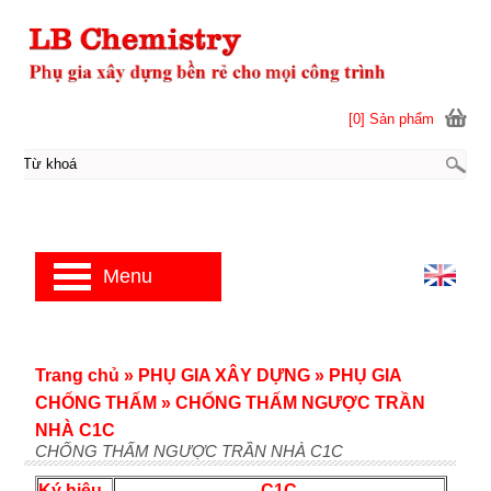
[0] Sản phẩm
Menu
Trang chủ
»
PHỤ GIA XÂY DỰNG
»
PHỤ GIA
CHỐNG THẤM
»
CHỐNG THẤM NGƯỢC TRẦN
NHÀ C1C
CHỐNG THẤM NGƯỢC TRẦN NHÀ C1C
Ký hiệu
C1C