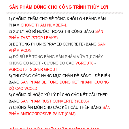
SẢN PHẨM DÙNG CHO CÔNG TRÌNH THỦY LỢI
1) CHỐNG THẤM CHO BÊ TÔNG KHỐI LỚN BẰNG SẢN
PHẨM
CHỐNG THẤM NUMBER-1
2) XỬ LÝ RÒ RỈ NƯỚC TRONG THI CÔNG BẰNG
SẢN
PHẨM FAST (STOP LEAKS)
3) BÊ TÔNG PHUN (SPRAYED CONCRETE) BẰNG
SẢN
PHẨM PCON
4) ĐỔ BÙ BÊ TÔNG BẰNG SẢN PHẨM VỮA TỰ CHẢY -
KHÔNG CO NGÓT - CƯỜNG ĐỘ CAO
VGROUT8
-
VGROUT9
-
SUPER GROUT
5) THI CÔNG CÁC HẠNG MỤC CHÂN ĐÊ SÔNG - ĐÊ BIỂN
BẰNG
SẢN PHẨM BÊ TÔNG ĐÔNG KẾT NHANH CƯỜNG
ĐỘ CAO VCOLD
6) CHỐNG RỈ HOẶC XỬ LÝ RỈ CHO CÁC KẾT CẤU THÉP
BẰNG
SẢN PHẨM RUST CONVERTER (CB05)
7) CHỐNG ĂN MÒN CHO CÁC KẾT CẤU THÉP BẰNG
SẢN
PHẨM ANTICORROSIVE PAINT (CAM)