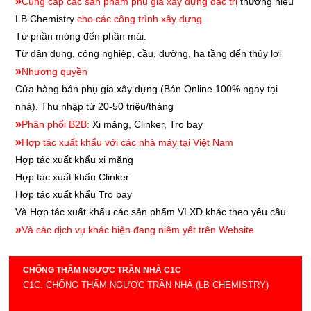
»
Cung cấp các sản phẩm phụ gia xây dựng đặc trị
thương hiệu
LB Chemistry
cho các công trình xây dựng
Từ phần móng đến phần mái.
Từ dân dụng, công nghiệp, cầu, đường, hạ tầng đến thủy lợi
»
Nhượng quyền
Cửa hàng bán phụ gia xây dựng
(Bán Online 100% ngay tại
nhà). Thu nhập từ 20-50 triệu/tháng
»
Phân phối B2B:
Xi măng, Clinker, Tro bay
»
Hợp tác xuất khẩu với các nhà máy tại Việt Nam
Hợp tác xuất khẩu xi măng
Hợp tác xuất khẩu
Clinker
Hợp tác xuất khẩu
Tro bay
Và Hợp tác xuất khẩu các sản phẩm VLXD khác theo yêu cầu
»
Và các dịch vụ khác hiện đang niêm yết trên Website
CHỐNG THẤM NGƯỢC TRẦN NHÀ C1C
C1C. CHỐNG THẤM NGƯỢC TRẦN NHÀ (LB CHEMISTRY)