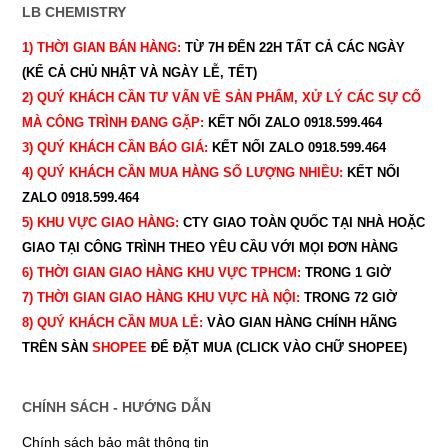
LB CHEMISTRY
1) THỜI GIAN BÁN HÀNG:
TỪ 7H ĐẾN 22H
TẤT CẢ CÁC NGÀY
(KỂ CẢ CHỦ NHẬT VÀ NGÀY LỄ, TẾT)
2) QUÝ KHÁCH CẦN TƯ VẤN VỀ SẢN PHẨM, XỬ LÝ CÁC SỰ CỐ
MÀ CÔNG TRÌNH ĐANG GẶP:
KẾT NỐI ZALO 0918.599.464
3) QUÝ
KHÁCH CẦN BÁO GIÁ:
KẾT NỐI ZALO 0918.599.464
4) QUÝ
KHÁCH CẦN MUA HÀNG SỐ LƯỢNG NHIỀU:
KẾT NỐI
ZALO 0918.599.464
5) KHU VỰC GIAO HÀNG:
CTY GIAO
TOÀN QUỐC TẠI NHÀ HOẶC
GIAO TẠI CÔNG TRÌNH THEO YÊU CẦU
VỚI MỌI ĐƠN HÀNG
6) THỜI GIAN GIAO HÀNG KHU VỰC TPHCM:
TRONG 1 GIỜ
7) THỜI GIAN GIAO HÀNG KHU VỰC HÀ NỘI:
TRONG 72 GIỜ
8) QUÝ
KHÁCH CẦN MUA LẺ:
VÀO GIAN HÀNG CHÍNH HÃNG
TRÊN SÀN
SHOPEE
ĐỂ ĐẶT MUA (CLICK VÀO CHỮ SHOPEE)
CHÍNH SÁCH - HƯỚNG DẪN
Chính sách bảo mật thông tin