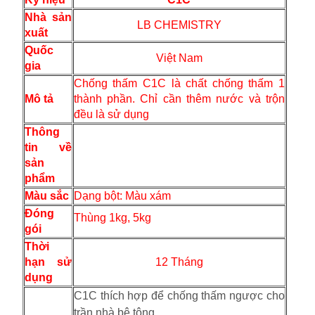
Nhà sản
LB CHEMISTRY
xuất
Quốc
Việt Nam
gia
Chống thấm C1C là chất chống thấm 1
Mô tả
thành phần. Chỉ cần thêm nước và trộn
đều là sử dụng
Thông
tin về
sản
phẩm
Màu sắc
Dạng bột: Màu xám
Đóng
Thùng 1kg, 5kg
gói
Thời
hạn sử
12 Tháng
dụng
C1C thích hợp để chống thấm ngược cho
trần nhà bê tông