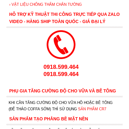
› VẬT LIỆU CHỐNG THẤM CHÂN TƯỜNG
HỖ TRỢ KỸ THUẬT THI CÔNG TRỰC TIẾP QUA ZALO
VIDEO - HÀNG SHIP TOÀN QUỐC - GIÁ ĐẠI LÝ
0918.599.464
0918.599.464
PHỤ GIA TĂNG CƯỜNG ĐỘ CHO VỮA VÀ BÊ TÔNG
KHI CẦN TĂNG CƯỜNG ĐỘ CHO VỮA HỒ HOẶC BÊ TÔNG
(ĐỂ THÁO COFFA SỚM) THÌ SỬ DỤNG
SẢN PHẨM CR7
SẢN PHẨM TẠO PHẲNG BỀ MẶT NỀN