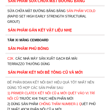
SẢN PHẨM SỬA CHỮA MẶT ĐƯỜNG BĂNG
SỬA CHỮA MẶT ĐƯỜNG BĂNG BẰNG
SẢN PHẨM VCOLD
(RAPID SET HIGH EARLY STRENGTH STRUCTURAL
GROUT)
SẢN PHẨM GẮN KẾT VẬT LIỆU NHẸ
TẤM XI MĂNG CEMBOARD
SẢN PHẨM PHỦ BÓNG
C2K
.
CÁC NHÀ MÁY SẢN XUẤT GẠCH ĐÁ MÀI
TERRAZZO THƯỜNG DÙNG
SẢN PHẨM KẾT NỐI BÊ TÔNG CŨ VÀ MỚI
ĐỂ PHÂN ĐOẠN KẾT NỐI ĐẠT HIỆU QUẢ TỐT NHẤT NÊN
DÙNG TỔ HỢP CÁC SẢN PHẨM SAU
1)
PRIMER CLATEX KẾT NỐI CŨ & MỚI QUÉT VÀO VỊ TRÍ
NỐI CŨ
TRƯỚC KHI T
HỰC HIỆN PHẦN MỚI
2) DÙNG SẢN PHẨM
CHỐNG THẤM NUMBER-1
Q
UÉT PHŨ
ÍT NHẤT 40CM PHẦN NỐI CŨ & MỚI