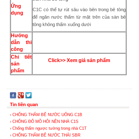
Ứng
C1C có thể tự rút sâu vào bên trong bê tông
dụng
để ngăn nước thấm từ mặt trên của sàn bê
tông không thấm xuống dưới
Hướng
dẫn thi
công
Chi tiết
Click>> Xem giá sản phẩm
sản
phẩm
Tin liên quan
› CHỐNG THẤM BỂ NƯỚC UỐNG C1B
› CHỐNG ĐỔ MỒ HÔI NỀN NHÀ C1S
› Chống thấm ngược tường trong nhà C1T
› CHỐNG THẤM BỂ NƯỚC THẢI SBR