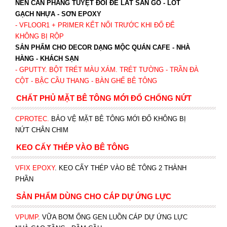
NỀN CẦN PHẲNG TUYỆT ĐỐI ĐỂ LÁT SÀN GỖ - LÓT
GẠCH NHỰA - SƠN EPOXY
- VFLOOR1
+ PRIMER KẾT NỐI TRƯỚC KHI ĐỔ ĐỂ
KHÔNG BỊ RỘP
SẢN PHẨM CHO DECOR DẠNG MỘC QUÁN CAFE - NHÀ
HÀNG - KHÁCH SẠN
- GPUTTY. BỘT TRÉT MÀU XÁM. TRÉT TƯỜNG - TRẦN ĐÀ
CỘT - BẬC CẦU THANG - BÀN GHẾ BÊ TÔNG
CHẤT PHỦ MẶT BÊ TÔNG MỚI ĐỔ CHỐNG NỨT
CPROTEC
.
BẢO VỆ MẶT BÊ TÔNG MỚI ĐỔ KHÔNG BỊ
NỨT CHÂN CHIM
KEO CẤY THÉP VÀO BÊ TÔNG
VFIX EPOXY
. KEO CẤY THÉP VÀO BÊ TÔNG 2 THÀNH
PHẦN
SẢN PHẨM DÙNG CHO CÁP DỰ ỨNG LỰC
VPUMP
. VỮA BƠM ỐNG GEN LUỒN CÁP DỰ ỨNG LỰC