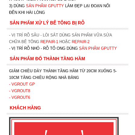
3) DÙNG
SẢN PHẨM GPUTTY
LÀM ĐẸP LẠI ĐOẠN NỐI
ĐẾN KHI HÀI LÒNG
SẢN PHẨM XỬ LÝ BÊ TÔNG BỊ RỖ
- VỊ TRÍ RỖ SÂU - LÒI SẮT DÙNG SẢN PHẨM VỮA SỬA
CHỮA BÊ TÔNG
REPAIR-1
HOẶC
REPAIR-2
- VỊ TRÍ RỖ NHỎ - RỖ TỔ ONG DÙNG
SẢN PHẨM GPUTTY
SẢN PHẨM ĐỔ THÀNH TẦNG HẦM
GIẢM CHIỀU DÀY THÀNH TẦNG HẦM TỪ 20CM XUỐNG 5-
10CM TĂNG CHIỀU RỘNG NHÀ BẰNG
- VGROUT G
P
- VGROUT8
- VGROUT6
KHÁCH HÀNG