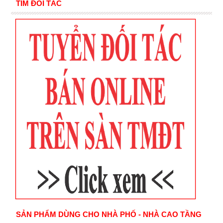
TÌM ĐỐI TÁC
SẢN PHẨM DÙNG CHO NHÀ PHỐ - NHÀ CAO TẦNG