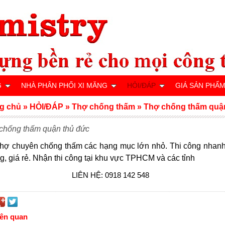
G
NHÀ PHÂN PHỐI XI MĂNG
HỎI/ĐÁP
GIÁ SẢN PHẨ
g chủ
»
HỎI/ĐÁP
»
Thợ chống thấm
»
Thợ chống thấm quậ
chống thấm quận thủ đức
thợ chuyên chống thấm các hạng mục lớn nhỏ. Thi công nhanh
g, giá rẻ. Nhận thi công tại khu vực TPHCM và các tỉnh
LIÊN HỆ: 0918 142 548
iên quan