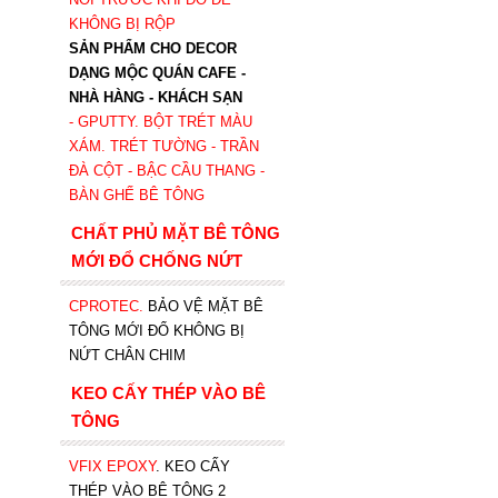
KHÔNG BỊ RỘP
SẢN PHẨM CHO DECOR
DẠNG MỘC QUÁN CAFE -
NHÀ HÀNG - KHÁCH SẠN
- GPUTTY. BỘT TRÉT MÀU
XÁM. TRÉT TƯỜNG - TRẦN
ĐÀ CỘT - BẬC CẦU THANG -
BÀN GHẾ BÊ TÔNG
CHẤT PHỦ MẶT BÊ TÔNG
MỚI ĐỔ CHỐNG NỨT
CPROTEC
.
BẢO VỆ MẶT BÊ
TÔNG MỚI ĐỔ KHÔNG BỊ
NỨT CHÂN CHIM
KEO CẤY THÉP VÀO BÊ
TÔNG
VFIX EPOXY
. KEO CẤY
THÉP VÀO BÊ TÔNG 2