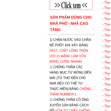
› Thợ
› Thợ
› Thợ
SẢN PHẨM DÙNG CHO
› Thợ
NHÀ PHỐ - NHÀ CAO
› Thợ
TẦNG
› Thợ
› Thợ
1) CHẶN NƯỚC VÀO CHÂN
› Thợ
BỂ PHỐT KHI XÂY BẰNG
› Thợ
FAST. CHẤT LỎNG TRỘN
› Thợ
VỚI XI MĂNG LÀM VỮA
› Thợ
ĐÔNG CỨNG NHANH
› Thợ
2)
CHỐNG THẤM CÁC
› Thợ
HẠNG MỤC TỪ MÓNG ĐẾN
› Thợ
MÁI (TỪ THỢ ĐẾN CHỦ
› Thợ
NHÀ ĐỀU CÓ THỂ TỰ
› Thợ
THỰC HIỆN) BẰNG
CHỐNG
› Thợ
THẤM NUMBER-1
› Thợ
3)
CHỐNG THẤM CỔ ỐNG
› Thợ
XUYÊN SÀN BẰNG CÁCH
› Thợ
ĐỖ
VỮA TỰ CHẢY CHỐNG