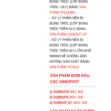
BONG TRÓC (LỚP BONG
TRÓC <5LY) BẰNG
SẢN
PHẨM VFLOOR3
- XỬ LÝ PHẦN NỀN BỊ
BONG TRÓC (LỚP BONG
TRÓC TRÊN 5LY) BẰNG
SẢN PHẨM VGROUT G
P
-
XỬ LÝ PHẦN NỀN BỊ
BONG TRÓC (LỚP BONG
TRÓC TRÊN 5LY) CẦN KHÔ
NHANH ĐỂ KHÔNG ẢNH
HƯỞNG SẢN XUẤT BẰNG
SẢN PHẨM VCOLD
SẢN PHẨM BƠM ĐẦU
CỌC KINGPOST
1) VGROUT8
MÁC 800
2) VGROUT6
MÁC 600
3) VGROUT G
P
MÁC 400