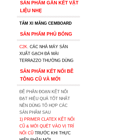
SẢN PHẨM GẮN KẾT VẬT
LIỆU NHẸ
TẤM XI MĂNG CEMBOARD
SẢN PHẨM PHỦ BÓNG
C2K
.
CÁC NHÀ MÁY SẢN
XUẤT GẠCH ĐÁ MÀI
TERRAZZO THƯỜNG DÙNG
SẢN PHẨM KẾT NỐI BÊ
TÔNG CŨ VÀ MỚI
ĐỂ PHÂN ĐOẠN KẾT NỐI
ĐẠT HIỆU QUẢ TỐT NHẤT
NÊN DÙNG TỔ HỢP CÁC
SẢN PHẨM SAU
1)
PRIMER CLATEX KẾT NỐI
CŨ & MỚI QUÉT VÀO VỊ TRÍ
NỐI CŨ
TRƯỚC KHI T
HỰC
HIỆN PHẦN MỚI