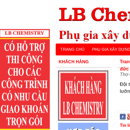
TRANG CHỦ
PHỤ GIA XÂY DỰN
KHÁCH HÀNG
Tran
đức
Thợ 
Đội 
lưỡn
Tin l