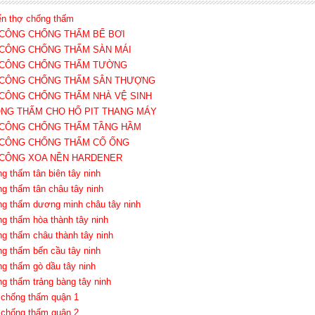
ển thợ chống thấm
I CÔNG CHỐNG THẤM BỂ BƠI
I CÔNG CHỐNG THẤM SÀN MÁI
I CÔNG CHỐNG THẤM TƯỜNG
I CÔNG CHỐNG THẤM SÂN THƯỢNG
I CÔNG CHỐNG THẤM NHÀ VỆ SINH
ỐNG THẤM CHO HỐ PIT THANG MÁY
I CÔNG CHỐNG THẤM TẦNG HẦM
I CÔNG CHỐNG THẤM CỔ ỐNG
I CÔNG XOA NỀN HARDENER
ng thấm tân biên tây ninh
ng thấm tân châu tây ninh
ng thấm dương minh châu tây ninh
ng thấm hòa thành tây ninh
ng thấm châu thành tây ninh
ng thấm bến cầu tây ninh
ng thấm gò dầu tây ninh
ng thấm trảng bàng tây ninh
 chống thấm quận 1
 chống thấm quận 2