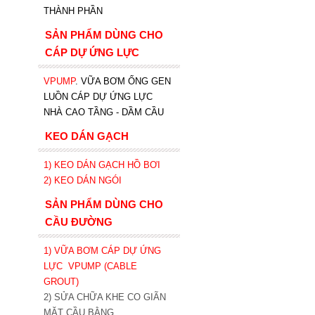
THÀNH PHẦN
SẢN PHẨM DÙNG CHO
CÁP DỰ ỨNG LỰC
VPUMP
. VỮA BƠM ỐNG GEN
LUỒN CÁP DỰ ỨNG LỰC
NHÀ CAO TẦNG - DẦM CẦU
KEO DÁN GẠCH
1)
KEO DÁN GẠCH HỒ BƠI
2)
KEO DÁN NGÓI
SẢN PHẨM DÙNG CHO
CẦU ĐƯỜNG
1) VỮA BƠM CÁP DỰ ỨNG
LỰC
VPUMP (CABLE
GROUT)
2) SỬA CHỮA KHE CO GIÃN
MẶT CẦU BẰNG