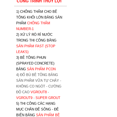
CÔNG TRÌNH THỦY LỢI
1) CHỐNG THẤM CHO BÊ
TÔNG KHỐI LỚN BẰNG SẢN
PHẨM
CHỐNG THẤM
NUMBER-1
2) XỬ LÝ RÒ RỈ NƯỚC
TRONG THI CÔNG BẰNG
SẢN PHẨM FAST (STOP
LEAKS)
3) BÊ TÔNG PHUN
(SPRAYED CONCRETE)
BẰNG
SẢN PHẨM PCON
4) ĐỔ BÙ BÊ TÔNG BẰNG
SẢN PHẨM VỮA TỰ CHẢY -
KHÔNG CO NGÓT - CƯỜNG
ĐỘ CAO
VGROUT8
-
VGROUT9
-
SUPER GROUT
5) THI CÔNG CÁC HẠNG
MỤC CHÂN ĐÊ SÔNG - ĐÊ
BIỂN BẰNG
SẢN PHẨM BÊ