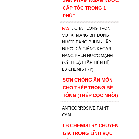
SẢN PHẨM NGĂN NƯỚC
CẤP TỐC TRONG 1
PHÚT
FAST
. CHẤT LỎNG TRỘN
VỚI XI MĂNG BỊT DÒNG
NƯỚC ĐANG PHUN - LẤP
ĐƯỢC CẢ GIẾNG KHOAN
ĐANG PHUN NƯỚC MẠNH
(KỸ THUẬT LẤP LIÊN HỆ
LB CHEMISTRY)
SƠN CHỐNG ĂN MÒN
CHO THÉP TRONG BÊ
TÔNG (THÉP CỌC NHỒI)
ANTICORROSIVE PAINT
CAM
LB CHEMISTRY CHUYÊN
GIA TRONG LĨNH VỰC