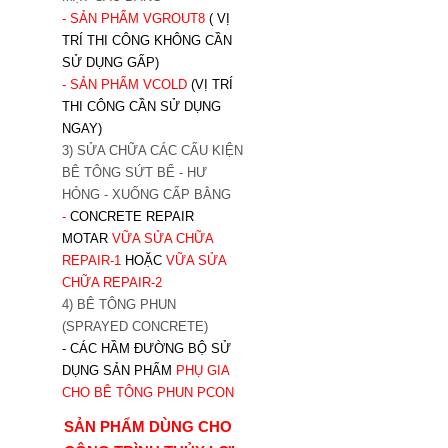
- SẢN PHẨM VGROUT8
( VỊ
TRÍ THI CÔNG KHÔNG CẦN
SỬ DỤNG GẤP)
- SẢN PHẨM VCOLD
(VỊ TRÍ
THI CÔNG CẦN SỬ DỤNG
NGAY)
3) SỬA CHỮA CÁC CẤU KIỆN
BÊ TÔNG SỨT BỂ - HƯ
HỎNG - XUỐNG CẤP BẰNG
-
CONCRETE REPAIR
MOTAR
VỮA SỬA CHỮA
REPAIR-1
HOẶC
V
ỮA SỬA
CHỮA REPAIR-2
4) BÊ TÔNG PHUN
(SPRAYED CONCRETE)
- CÁC HẦM ĐƯỜNG BỘ SỬ
DỤNG SẢN PHẨM
PHỤ GIA
CHO BÊ TÔNG PHUN PCON
SẢN PHẨM DÙNG CHO