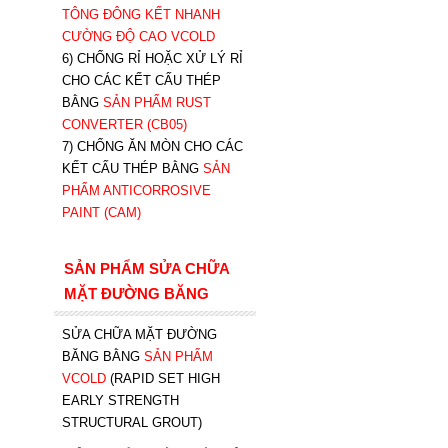
TÔNG ĐÔNG KẾT NHANH
CƯỜNG ĐỘ CAO VCOLD
6) CHỐNG RỈ HOẶC XỬ LÝ RỈ
CHO CÁC KẾT CẤU THÉP
BẰNG
SẢN PHẨM RUST
CONVERTER (CB05)
7) CHỐNG ĂN MÒN CHO CÁC
KẾT CẤU THÉP BẰNG
SẢN
PHẨM ANTICORROSIVE
PAINT (CAM)
SẢN PHẨM SỬA CHỮA
MẶT ĐƯỜNG BĂNG
SỬA CHỮA MẶT ĐƯỜNG
BĂNG BẰNG
SẢN PHẨM
VCOLD
(RAPID SET HIGH
EARLY STRENGTH
STRUCTURAL GROUT)