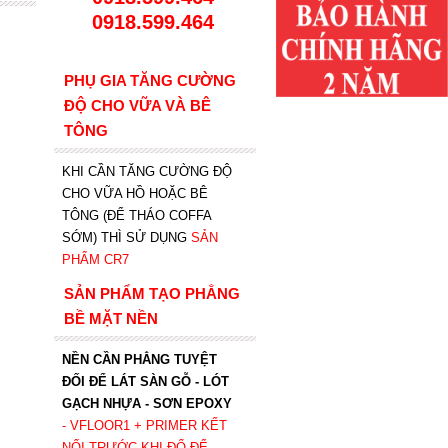
0918.599.464
PHỤ GIA TĂNG CƯỜNG
ĐỘ CHO VỮA VÀ BÊ
TÔNG
KHI CẦN TĂNG CƯỜNG ĐỘ
CHO VỮA HỒ HOẶC BÊ
TÔNG (ĐỂ THÁO COFFA
SỚM) THÌ SỬ DỤNG
SẢN
PHẨM CR7
SẢN PHẨM TẠO PHẲNG
BỀ MẶT NỀN
NỀN CẦN PHẲNG TUYỆT
ĐỐI ĐỂ LÁT SÀN GỖ - LÓT
GẠCH NHỰA - SƠN EPOXY
- VFLOOR1
+ PRIMER KẾT
NỐI TRƯỚC KHI ĐỔ ĐỂ