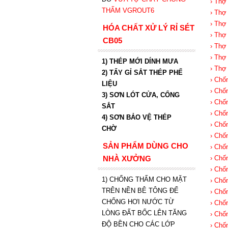
› Thợ
THẤM VGROUT6
› Thợ
› Thợ
HÓA CHẤT XỬ LÝ RỈ SÉT
› Thợ
CB05
› Thợ
› Thợ
1) THÉP MỚI DÍNH MƯA
› Thợ
2) TẨY GỈ SẮT THÉP PHẾ
› Chố
LIỆU
› Chố
3) SƠN LÓT CỬA, CỔNG
› Chố
SẮT
› Chố
4) SƠN BẢO VỆ THÉP
› Chố
CHỜ
› Chố
SẢN PHẨM DÙNG CHO
› Chố
NHÀ XƯỞNG
› Chố
› Chố
1) CHỐNG THẤM CHO MẶT
› Chố
TRÊN NỀN BÊ TÔNG ĐỂ
› Chố
CHỐNG HƠI NƯỚC TỪ
› Chố
LÒNG ĐẤT BỐC LÊN TĂNG
› Chố
ĐỘ BỀN CHO CÁC LỚP
› Chố