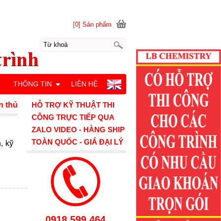
[0] Sản phẩm
M
THÔNG TIN
LIÊN HỆ
n thủ
HỖ TRỢ KỸ THUẬT THI
CÔNG TRỰC TIẾP QUA
ZALO VIDEO - HÀNG SHIP
TOÀN QUỐC - GIÁ ĐẠI LÝ
, kỹ
0918.599.464