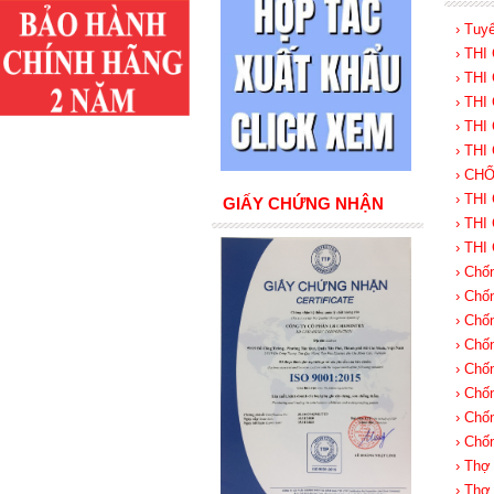
› Tuy
› TH
› TH
› TH
› TH
› TH
› CH
› TH
GIẤY CHỨNG NHẬN
› TH
› TH
› Chố
› Chố
› Chố
› Chố
› Chố
› Chố
› Chố
› Chố
› Thợ
› Thợ