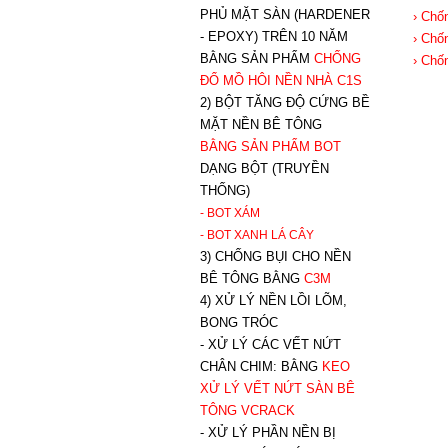
PHỦ MẶT SÀN (HARDENER
› Chố
- EPOXY) TRÊN 10 NĂM
› Chố
BẰNG SẢN PHẨM
CHỐNG
› Chốn
ĐỔ MỒ HÔI NỀN NHÀ C1S
2) BỘT TĂNG ĐỘ CỨNG BỀ
MẶT NỀN BÊ TÔNG
BẰNG SẢN PHẨM BOT
DẠNG BỘT (TRUYỀN
THỐNG)
- BOT XÁM
- BOT XANH
LÁ CÂY
3) CHỐNG BỤI CHO NỀN
BÊ TÔNG BẰNG
C3M
4) XỬ LÝ NỀN LỒI LÕM,
BONG TRÓC
- XỬ LÝ CÁC VẾT NỨT
CHÂN CHIM: BẰNG
K
EO
XỬ LÝ VẾT NỨT SÀN BÊ
TÔNG VCRACK
- XỬ LÝ PHẦN NỀN BỊ