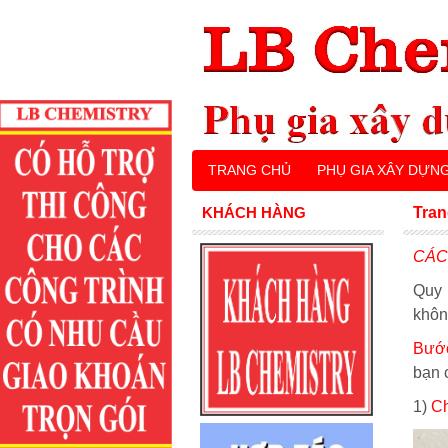
TRANG CHỦ
PHỤ GIA XÂY DỰN
KHÁCH HÀNG
Tran
CÁC
Quy 
khôn
Bước
bạn 
1)
Ch