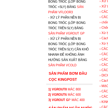
› XỬ
BONG TRÓC (LỚP BONG
› XỬ
TRÓC <5LY) BẰNG
SẢN
› CÁ
PHẨM VFLOOR3
› CÁ
- XỬ LÝ PHẦN NỀN BỊ
› chố
BONG TRÓC (LỚP BONG
› Chố
TRÓC TRÊN 5LY) BẰNG
› Xử 
SẢN PHẨM VGROUT G
P
› Các
-
XỬ LÝ PHẦN NỀN BỊ
› Xử 
BONG TRÓC (LỚP BONG
› CÁ
TRÓC TRÊN 5LY) CẦN KHÔ
› CÁ
NHANH ĐỂ KHÔNG ẢNH
› CÁ
HƯỞNG SẢN XUẤT BẰNG
› CÁ
SẢN PHẨM VCOLD
› CÁ
SẢN PHẨM BƠM ĐẦU
› DỊ
CỌC KINGPOST
› Các
› MẠ
1) VGROUT8
MÁC 800
› CÁ
2) VGROUT6
MÁC 600
› CÁ
3) VGROUT G
P
MÁC 400
› KI
› CÁ