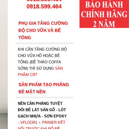
0918.599.464
PHỤ GIA TĂNG CƯỜNG
ĐỘ CHO VỮA VÀ BÊ
TÔNG
KHI CẦN TĂNG CƯỜNG ĐỘ
CHO VỮA HỒ HOẶC BÊ
TÔNG (ĐỂ THÁO COFFA
SỚM) THÌ SỬ DỤNG
SẢN
PHẨM CR7
SẢN PHẨM TẠO PHẲNG
BỀ MẶT NỀN
NỀN CẦN PHẲNG TUYỆT
ĐỐI ĐỂ LÁT SÀN GỖ - LÓT
GẠCH NHỰA - SƠN EPOXY
- VFLOOR1
+ PRIMER KẾT
NỐI TRƯỚC KHI ĐỔ ĐỂ