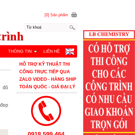
[0] Sản phẩm
M
THÔNG TIN
LIÊN HỆ
HỖ TRỢ KỸ THUẬT THI
CÔNG TRỰC TIẾP QUA
ZALO VIDEO - HÀNG SHIP
TOÀN QUỐC - GIÁ ĐẠI LÝ
h đỏ
 đẹp
0918.599.464