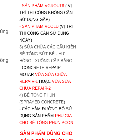
- SẢN PHẨM VGROUT8
( VỊ
TRÍ THI CÔNG KHÔNG CẦN
SỬ DỤNG GẤP)
- SẢN PHẨM VCOLD
(VỊ TRÍ
dùng
THI CÔNG CẦN SỬ DỤNG
NGAY)
3) SỬA CHỮA CÁC CẤU KIỆN
BÊ TÔNG SỨT BỂ - HƯ
công
HỎNG - XUỐNG CẤP BẰNG
-
CONCRETE REPAIR
MOTAR
VỮA SỬA CHỮA
REPAIR-1
HOẶC
V
ỮA SỬA
CHỮA REPAIR-2
4) BÊ TÔNG PHUN
(SPRAYED CONCRETE)
- CÁC HẦM ĐƯỜNG BỘ SỬ
DỤNG SẢN PHẨM
PHỤ GIA
CHO BÊ TÔNG PHUN PCON
SẢN PHẨM DÙNG CHO