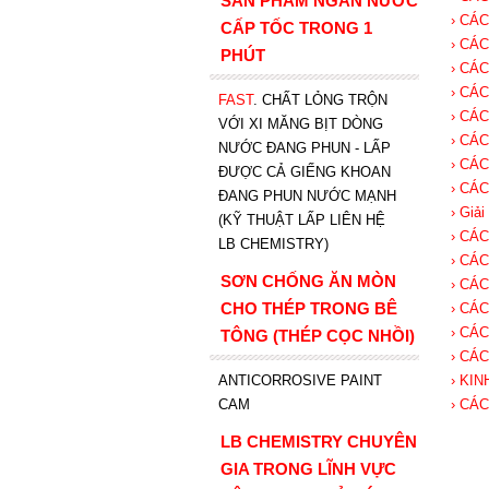
SẢN PHẨM NGĂN NƯỚC
› CÁ
CẤP TỐC TRONG 1
› CÁ
PHÚT
› CÁ
› CÁ
FAST
. CHẤT LỎNG TRỘN
› CÁ
VỚI XI MĂNG BỊT DÒNG
› CÁC
NƯỚC ĐANG PHUN - LẤP
› CÁ
ĐƯỢC CẢ GIẾNG KHOAN
› CÁ
ĐANG PHUN NƯỚC MẠNH
› Giả
(KỸ THUẬT LẤP LIÊN HỆ
› CÁ
LB CHEMISTRY)
› CÁ
SƠN CHỐNG ĂN MÒN
› CÁ
CHO THÉP TRONG BÊ
› CÁ
› CÁ
TÔNG (THÉP CỌC NHỒI)
› CÁ
ANTICORROSIVE PAINT
› KI
CAM
› CÁ
LB CHEMISTRY CHUYÊN
GIA TRONG LĨNH VỰC