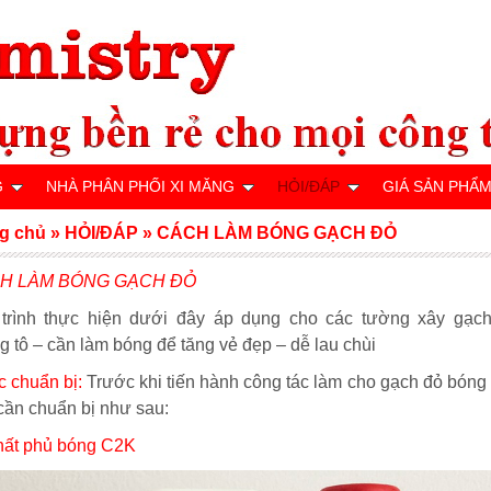
G
NHÀ PHÂN PHỐI XI MĂNG
HỎI/ĐÁP
GIÁ SẢN PHẨ
g chủ
»
HỎI/ĐÁP
»
CÁCH LÀM BÓNG GẠCH ĐỎ
H LÀM BÓNG GẠCH ĐỎ
trình thực hiện dưới đây áp dụng cho các tường xây gạc
g tô – cần làm bóng để tăng vẻ đẹp – dễ lau chùi
 chuẩn bị:
Trước khi tiến hành công tác làm cho gạch đỏ bóng
cần chuẩn bị như sau:
ất phủ bóng C2K