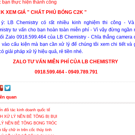
 bạn thực hiện thành công
CK XEM GIÁ
"
CHẤT PHỦ BÓNG C2K
"
 ý:
LB Chemistry có rất nhiều kinh nghiệm thi công - V
istry
tư vấn cho bạn hoàn toàn miễn phí - Vì vậy đừng ngần 
nối Zalo 0918.599.464 của LB Chemistry - Chĩa thẳng camera 
i vào cấu kiện mà bạn cần xử lý để chúng tôi xem chi tiết và 
có giải pháp xử lý hiệu quả, rẻ tiền nhé.
ZALO TƯ VẤN MIỄN PHÍ CỦA LB CHEMISTRY
0918.599.464 -
0949.789.791
iên quan
ển đối tác kinh doanh quốc tế
CH XỬ LÝ NỀN BÊ TÔNG BỊ BỤI
 LÝ NỀN BÊ TÔNG BONG TRÓC
 tẩy chữ in trên cốc thủy tinh