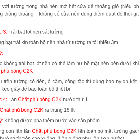
i với tường trong nhà nên mở hết cửa để thoáng gió (Nếu p
g thông thoáng – không có cửa nên dùng thêm quạt để thổi gi
 3:
Trải bạt lót nền sát tường
g bạt trải kín toàn bộ nền nhà từ tường ra tối thiểu 3m
ý:
ệc không trải bạt lót nền có thể làm hư bề mặt nền bên dưới khi
 phủ bóng C2K
u trên tường có đèn, ổ cắm, công tắc thì dùng bao nylon kết
 keo giấy để bao toàn bộ thiết bị
 4:
Lăn
Chất phủ bóng C2K
nước thứ 1
Chất phủ bóng C2K
ra thùng 18 lít
ý:
Không được pha thêm nước vào sản phẩm
ng con lăn lăn
Chất phủ bóng C2K
lên toàn bộ mặt tường gạc
 hướng từ trên cao xuống. (Lăn giống như lăn sơn nước)