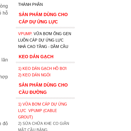
THÀNH PHẦN
hòng
ó hỗ
SẢN PHẨM DÙNG CHO
CÁP DỰ ỨNG LỰC
VPUMP
. VỮA BƠM ỐNG GEN
LUỒN CÁP DỰ ỨNG LỰC
NHÀ CAO TẦNG - DẦM CẦU
KEO DÁN GẠCH
 lăn
1)
KEO DÁN GẠCH HỒ BƠI
2)
KEO DÁN NGÓI
 hợp
SẢN PHẨM DÙNG CHO
CẦU ĐƯỜNG
1) VỮA BƠM CÁP DỰ ỨNG
LỰC
VPUMP (CABLE
GROUT)
h đỏ
2) SỬA CHỮA KHE CO GIÃN
MẶT CẦU BẰNG