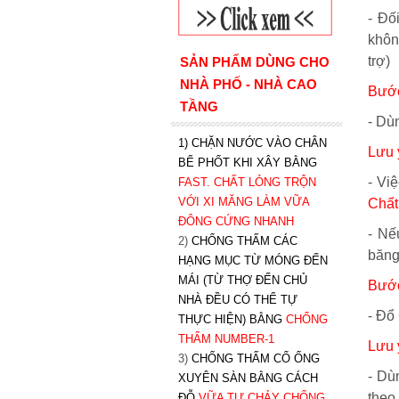
- Đố
khôn
trợ)
SẢN PHẨM DÙNG CHO
NHÀ PHỐ - NHÀ CAO
Bước
TẦNG
- Dùn
1) CHẶN NƯỚC VÀO CHÂN
Lưu 
BỂ PHỐT KHI XÂY BẰNG
- Vi
FAST. CHẤT LỎNG TRỘN
VỚI XI MĂNG LÀM VỮA
Chất
ĐÔNG CỨNG NHANH
- Nế
2)
CHỐNG THẤM CÁC
băng
HẠNG MỤC TỪ MÓNG ĐẾN
MÁI (TỪ THỢ ĐẾN CHỦ
Bước
NHÀ ĐỀU CÓ THỂ TỰ
- Đổ
THỰC HIỆN) BẰNG
CHỐNG
THẤM NUMBER-1
Lưu 
3)
CHỐNG THẤM CỔ ỐNG
- Dù
XUYÊN SÀN BẰNG CÁCH
theo
ĐỖ
VỮA TỰ CHẢY CHỐNG