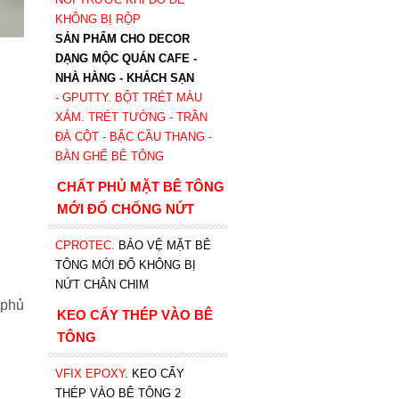
KHÔNG BỊ RỘP
SẢN PHẨM CHO DECOR
DẠNG MỘC QUÁN CAFE -
NHÀ HÀNG - KHÁCH SẠN
- GPUTTY. BỘT TRÉT MÀU
XÁM. TRÉT TƯỜNG - TRẦN
ĐÀ CỘT - BẬC CẦU THANG -
BÀN GHẾ BÊ TÔNG
CHẤT PHỦ MẶT BÊ TÔNG
MỚI ĐỔ CHỐNG NỨT
CPROTEC
.
BẢO VỆ MẶT BÊ
TÔNG MỚI ĐỔ KHÔNG BỊ
NỨT CHÂN CHIM
 phủ
KEO CẤY THÉP VÀO BÊ
TÔNG
VFIX EPOXY
. KEO CẤY
THÉP VÀO BÊ TÔNG 2