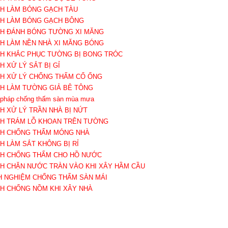
CH LÀM BÓNG GẠCH TÀU
CH LÀM BÓNG GẠCH BÔNG
CH ĐÁNH BÓNG TƯỜNG XI MĂNG
CH LÀM NỀN NHÀ XI MĂNG BÓNG
CH KHẮC PHỤC TƯỜNG BỊ BONG TRÓC
H XỬ LÝ SẮT BỊ GỈ
CH XỬ LÝ CHỐNG THẤM CỔ ỐNG
CH LÀM TƯỜNG GIẢ BÊ TÔNG
i pháp chống thấm sàn mùa mưa
CH XỬ LÝ TRẦN NHÀ BỊ NỨT
CH TRÁM LỖ KHOAN TRÊN TƯỜNG
CH CHỐNG THẤM MÓNG NHÀ
CH LÀM SẮT KHÔNG BỊ RỈ
CH CHỐNG THẤM CHO HỒ NƯỚC
CH CHẶN NƯỚC TRÀN VÀO KHI XÂY HẦM CẦU
NH NGHIỆM CHỐNG THẤM SÀN MÁI
CH CHỐNG NỒM KHI XÂY NHÀ