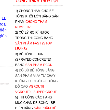
CÔNG TRÌNH THỦY LỢI
1) CHỐNG THẤM CHO BÊ
TÔNG KHỐI LỚN BẰNG SẢN
à
LB
PHẨM
CHỐNG THẤM
ngại
NUMBER-1
điện
2) XỬ LÝ RÒ RỈ NƯỚC
giúp
TRONG THI CÔNG BẰNG
SẢN PHẨM FAST (STOP
LEAKS)
3) BÊ TÔNG PHUN
(SPRAYED CONCRETE)
BẰNG
SẢN PHẨM PCON
4) ĐỔ BÙ BÊ TÔNG BẰNG
SẢN PHẨM VỮA TỰ CHẢY -
KHÔNG CO NGÓT - CƯỜNG
ĐỘ CAO
VGROUT8
-
VGROUT9
-
SUPER GROUT
5) THI CÔNG CÁC HẠNG
MỤC CHÂN ĐÊ SÔNG - ĐÊ
BIỂN BẰNG
SẢN PHẨM BÊ