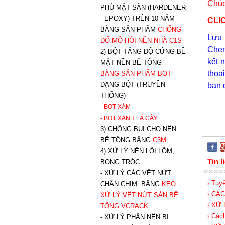
Chúc
PHỦ MẶT SÀN (HARDENER
- EPOXY) TRÊN 10 NĂM
CLI
BẰNG SẢN PHẨM
CHỐNG
Lưu
ĐỔ MỒ HÔI NỀN NHÀ C1S
Chem
2) BỘT TĂNG ĐỘ CỨNG BỀ
kết 
MẶT NỀN BÊ TÔNG
thoạ
BẰNG SẢN PHẨM BOT
DẠNG BỘT (TRUYỀN
bạn 
THỐNG)
- BOT XÁM
- BOT XANH
LÁ CÂY
3) CHỐNG BỤI CHO NỀN
BÊ TÔNG BẰNG
C3M
4) XỬ LÝ NỀN LỒI LÕM,
Tin l
BONG TRÓC
- XỬ LÝ CÁC VẾT NỨT
› Tuy
CHÂN CHIM: BẰNG
K
EO
› CÁ
XỬ LÝ VẾT NỨT SÀN BÊ
› XỬ
TÔNG VCRACK
› Cách
- XỬ LÝ PHẦN NỀN BỊ