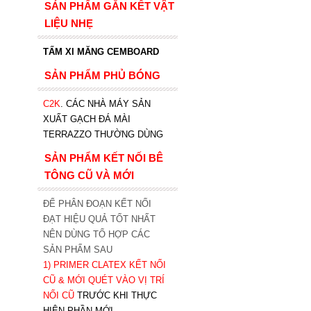
SẢN PHẨM GẮN KẾT VẬT
LIỆU NHẸ
TẤM XI MĂNG CEMBOARD
SẢN PHẨM PHỦ BÓNG
C2K
.
CÁC NHÀ MÁY SẢN
XUẤT GẠCH ĐÁ MÀI
TERRAZZO THƯỜNG DÙNG
SẢN PHẨM KẾT NỐI BÊ
TÔNG CŨ VÀ MỚI
ĐỂ PHÂN ĐOẠN KẾT NỐI
ĐẠT HIỆU QUẢ TỐT NHẤT
NÊN DÙNG TỔ HỢP CÁC
SẢN PHẨM SAU
1)
PRIMER CLATEX KẾT NỐI
CŨ & MỚI QUÉT VÀO VỊ TRÍ
NỐI CŨ
TRƯỚC KHI T
HỰC
HIỆN PHẦN MỚI