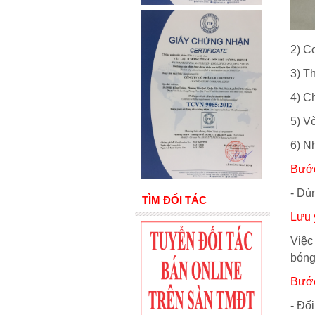
2) C
3) Th
4) C
5) V
6) N
Bước
- Dù
TÌM ĐỐI TÁC
Lưu 
Việc
bóng
Bước
- Đố