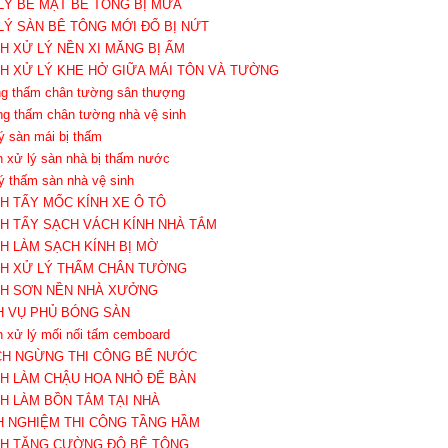
 LÝ BỀ MẶT BÊ TÔNG BỊ MƯA
 LÝ SÀN BÊ TÔNG MỚI ĐỔ BỊ NỨT
CH XỬ LÝ NỀN XI MĂNG BỊ ẨM
CH XỬ LÝ KHE HỞ GIỮA MÁI TÔN VÀ TƯỜNG
ng thấm chân tường sân thượng
ng thấm chân tường nhà vệ sinh
lý sàn mái bị thấm
h xử lý sàn nhà bị thấm nước
lý thấm sàn nhà vệ sinh
CH TẨY MỐC KÍNH XE Ô TÔ
CH TẨY SẠCH VÁCH KÍNH NHÀ TẮM
CH LÀM SẠCH KÍNH BỊ MỜ
CH XỬ LÝ THẤM CHÂN TƯỜNG
CH SƠN NỀN NHÀ XƯỞNG
CH VỤ PHỦ BÓNG SÀN
h xử lý mối nối tấm cemboard
CH NGỪNG THI CÔNG BỂ NƯỚC
CH LÀM CHẬU HOA NHỎ ĐỂ BÀN
CH LÀM BỒN TẮM TẠI NHÀ
NH NGHIỆM THI CÔNG TẦNG HẦM
CH TĂNG CƯỜNG ĐỘ BÊ TÔNG