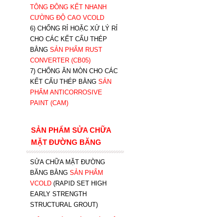
TÔNG ĐÔNG KẾT NHANH
CƯỜNG ĐỘ CAO VCOLD
6) CHỐNG RỈ HOẶC XỬ LÝ RỈ
CHO CÁC KẾT CẤU THÉP
BẰNG
SẢN PHẨM RUST
CONVERTER (CB05)
7) CHỐNG ĂN MÒN CHO CÁC
KẾT CẤU THÉP BẰNG
SẢN
PHẨM ANTICORROSIVE
PAINT (CAM)
SẢN PHẨM SỬA CHỮA
MẶT ĐƯỜNG BĂNG
SỬA CHỮA MẶT ĐƯỜNG
BĂNG BẰNG
SẢN PHẨM
VCOLD
(RAPID SET HIGH
EARLY STRENGTH
STRUCTURAL GROUT)