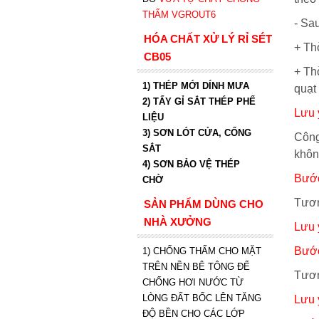
THẤM VGROUT6
- Sa
HÓA CHẤT XỬ LÝ RỈ SÉT
+ Thờ
CB05
+ Th
1) THÉP MỚI DÍNH MƯA
quạt 
2) TẨY GỈ SẮT THÉP PHẾ
Lưu 
LIỆU
3) SƠN LÓT CỬA, CỔNG
Công
SẮT
khôn
4) SƠN BẢO VỆ THÉP
Bước
CHỜ
Tươn
SẢN PHẨM DÙNG CHO
NHÀ XƯỞNG
Lưu 
Bước
1) CHỐNG THẤM CHO MẶT
TRÊN NỀN BÊ TÔNG ĐỂ
Tươn
CHỐNG HƠI NƯỚC TỪ
LÒNG ĐẤT BỐC LÊN TĂNG
Lưu 
ĐỘ BỀN CHO CÁC LỚP